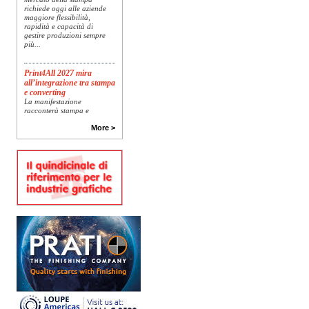
richiede oggi alle aziende
maggiore flessibilità,
rapidità e capacità di
gestire produzioni sempre
più...
Print4All 2027 mira
all’integrazione tra stampa
e converting
La manifestazione
racconterà stampa e
converting a 360 gradi: dal
package printing alle
More >
applicazioni industriali, fino
alla visual communication.
Una...
Platinum Technologies
presenta SIGNATURE
Flatbed
Dopo anni di ricerca,
sviluppo e analisi
approfondita delle reali
esigenze produttive del
mercato, Platinum
Technologies, centro
europeo di ricerca e...
Nava Press sceglie
AccurioJet 30000