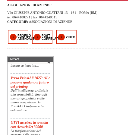
OPERATORI
ASSOCIAZIONI DI AZIENDE
VIA GIUSEPPE ANTONIO GUATTANI 13 - 161 - ROMA (RM)
ENTI E
tel: 0644188271 | fax: 0644249515
ASSOCIAZIONI
CATEGORIE:
ASSOCIAZIONI DI AZIENDE
ZOOM
PROFILO
POST
Konica Minolta presenta
TEMATICI
VIDEO
AZIENDALE
CORRELATI
Specim RETEX
Konica Minolta, realtà di
riferimento a livello globale
EVENTI
nelle soluzioni di imaging,
presenta Specim RETEX,
NEWS
una soluzione completa
VIDEO
basata su imaging...
Verso Print4All 2027: AI e
persone guidano il futuro
del printing
Dall’intelligenza artificiale
alla sostenibilità, fino agli
scenari geopolitici e alle
nuove competenze: la
Print4All Conference ha
delineato le...
UTVI accelera la crescita
con AccurioJet 30000
La trasformazione del
mercato della stampa