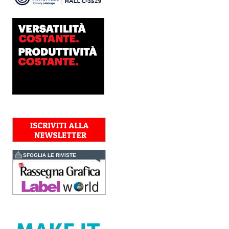
Nava Press ha scelto di
integrare nel proprio
workflow la nuova
AccurioJet 30000 di Konica
Minolta, il sistema inkjet UV
LED B2+ progettato per...
Polyedra diventa un
marchio europeo: nasce
Polyedra Distribution
Group
Le società di distribuzione di
Torraspapel adottano il
brand Polyedra per
identificare l’attività di
distribuzione in Italia,
Spagna, Francia e...
Kolor+Service e T&K
acquisiscono Tecnologie
Grafiche
SFOGLIA LE RIVISTE
L’intesa porta nel Gruppo
una gamma completa di
soluzioni per la misurazione
e il controllo del colore e
della qualità di stampa - e
l’esperienza di...
Assemblea Acimga:
investimenti, occupazione
e ripresa degli ordini