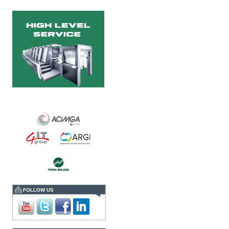
nelle soluzioni di imaging,
presenta Specim RETEX,
una soluzione completa
basata su imaging...
Verso Print4All 2027: AI e
persone guidano il futuro
del printing
Dall’intelligenza artificiale
alla sostenibilità, fino agli
scenari geopolitici e alle
nuove competenze: la
Print4All Conference ha
delineato le...
UTVI accelera la crescita
con AccurioJet 30000
La trasformazione del
mercato della stampa
richiede oggi alle aziende
maggiore flessibilità,
rapidità e capacità di
gestire produzioni sempre
più...
FOLLOW US
Print4All 2027 mira
all’integrazione tra stampa
e converting
La manifestazione
racconterà stampa e