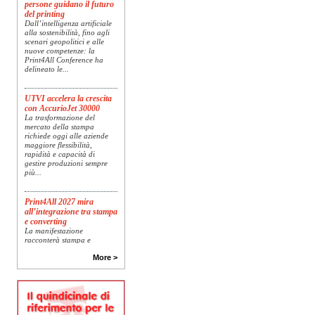
persone guidano il futuro
del printing
Dall’intelligenza artificiale
alla sostenibilità, fino agli
scenari geopolitici e alle
nuove competenze: la
Print4All Conference ha
delineato le...
UTVI accelera la crescita
con AccurioJet 30000
La trasformazione del
mercato della stampa
richiede oggi alle aziende
maggiore flessibilità,
rapidità e capacità di
gestire produzioni sempre
più...
Print4All 2027 mira
all’integrazione tra stampa
e converting
La manifestazione
racconterà stampa e
converting a 360 gradi: dal
package printing alle
More >
applicazioni industriali, fino
alla visual communication.
Una...
Platinum Technologies