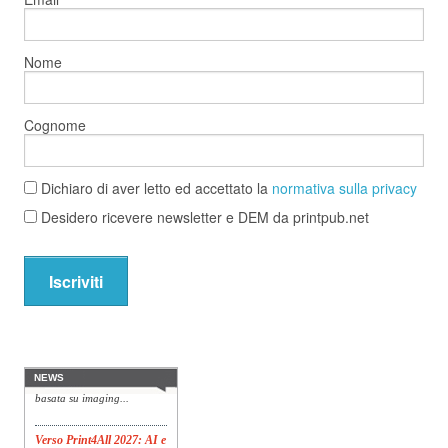
OPERATORI
ENTI E
Nome
ASSOCIAZIONI
ZOOM
Cognome
TEMATICI
EVENTI
Dichiaro di aver letto ed accettato la
normativa sulla privacy
VIDEO
Desidero ricevere newsletter e DEM da printpub.net
Iscriviti
Konica Minolta presenta
Specim RETEX
Konica Minolta, realtà di
riferimento a livello globale
nelle soluzioni di imaging,
presenta Specim RETEX,
NEWS
una soluzione completa
basata su imaging...
Verso Print4All 2027: AI e