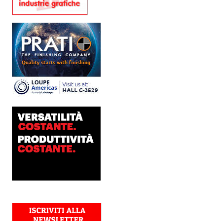
presenta SIGNATURE
Flatbed
Dopo anni di ricerca,
sviluppo e analisi
approfondita delle reali
esigenze produttive del
mercato, Platinum
Technologies, centro
europeo di ricerca e...
Polyedra diventa un
marchio europeo: nasce
Polyedra Distribution
Group
Le società di distribuzione di
Torraspapel adottano il
brand Polyedra per
identificare l’attività di
distribuzione in Italia,
Spagna, Francia e...
Kolor+Service e T&K
acquisiscono Tecnologie
Grafiche
L’intesa porta nel Gruppo
una gamma completa di
soluzioni per la misurazione
e il controllo del colore e
della qualità di stampa - e
l’esperienza di...