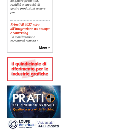
rapidità e capacità di
gestire produzioni sempre
più...
Print4All 2027 mira
all’integrazione tra stampa
e converting
La manifestazione
racconterà stampa e
converting a 360 gradi: dal
package printing alle
More >
applicazioni industriali, fino
alla visual communication.
Una...
Platinum Technologies
presenta SIGNATURE
Flatbed
Dopo anni di ricerca,
sviluppo e analisi
approfondita delle reali
esigenze produttive del
mercato, Platinum
Technologies, centro
europeo di ricerca e...
Nava Press sceglie
AccurioJet 30000
Nava Press ha scelto di
integrare nel proprio