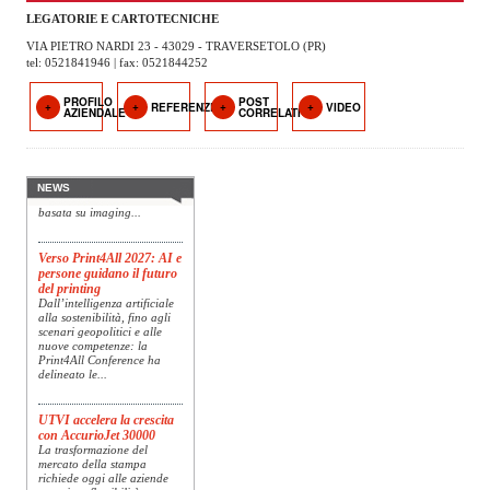
OPERATORI
LEGATORIE E CARTOTECNICHE
VIA PIETRO NARDI 23 - 43029 - TRAVERSETOLO (PR)
ENTI E
tel: 0521841946 | fax: 0521844252
ASSOCIAZIONI
PROFILO
POST
Konica Minolta presenta
REFERENZE
VIDEO
AZIENDALE
CORRELATI
ZOOM
Specim RETEX
TEMATICI
Konica Minolta, realtà di
riferimento a livello globale
nelle soluzioni di imaging,
EVENTI
presenta Specim RETEX,
NEWS
una soluzione completa
basata su imaging...
VIDEO
Verso Print4All 2027: AI e
persone guidano il futuro
del printing
Dall’intelligenza artificiale
alla sostenibilità, fino agli
scenari geopolitici e alle
nuove competenze: la
Print4All Conference ha
delineato le...
UTVI accelera la crescita
con AccurioJet 30000
La trasformazione del
mercato della stampa
richiede oggi alle aziende
maggiore flessibilità,