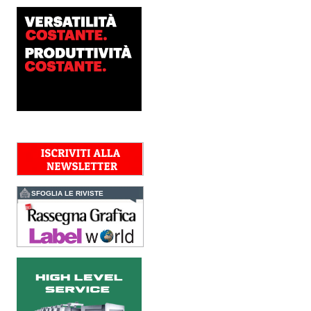
workflow la nuova
AccurioJet 30000 di Konica
Minolta, il sistema inkjet UV
LED B2+ progettato per...
Polyedra diventa un
marchio europeo: nasce
Polyedra Distribution
Group
Le società di distribuzione di
Torraspapel adottano il
brand Polyedra per
identificare l’attività di
distribuzione in Italia,
Spagna, Francia e...
Kolor+Service e T&K
acquisiscono Tecnologie
Grafiche
SFOGLIA LE RIVISTE
L’intesa porta nel Gruppo
una gamma completa di
soluzioni per la misurazione
e il controllo del colore e
della qualità di stampa - e
l’esperienza di...
Assemblea Acimga:
investimenti, occupazione
e ripresa degli ordini
sostengono il settore