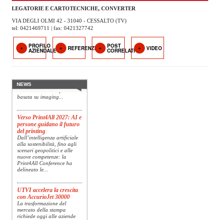
OPERATORI
LEGATORIE E CARTOTECNICHE, CONVERTER
VIA DEGLI OLMI 42 - 31040 - CESSALTO (TV)
ENTI E
tel: 0421469711 | fax: 0421327742
ASSOCIAZIONI
PROFILO
POST
REFERENZE
VIDEO
Konica Minolta presenta
AZIENDALE
CORRELATI
ZOOM
Specim RETEX
TEMATICI
Konica Minolta, realtà di
riferimento a livello globale
nelle soluzioni di imaging,
EVENTI
presenta Specim RETEX,
NEWS
una soluzione completa
basata su imaging...
VIDEO
Verso Print4All 2027: AI e
persone guidano il futuro
del printing
Dall’intelligenza artificiale
alla sostenibilità, fino agli
scenari geopolitici e alle
nuove competenze: la
Print4All Conference ha
delineato le...
UTVI accelera la crescita
con AccurioJet 30000
La trasformazione del
mercato della stampa
richiede oggi alle aziende