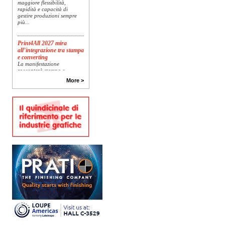
maggiore flessibilità,
rapidità e capacità di
gestire produzioni sempre
più...
Print4All 2027 mira
all’integrazione tra stampa
e converting
La manifestazione
racconterà stampa e
converting a 360 gradi: dal
More >
package printing alle
applicazioni industriali, fino
alla visual communication.
Una...
Platinum Technologies
presenta SIGNATURE
Flatbed
Dopo anni di ricerca,
sviluppo e analisi
approfondita delle reali
esigenze produttive del
mercato, Platinum
Technologies, centro
europeo di ricerca e...
Polyedra diventa un
marchio europeo: nasce
Polyedra Distribution
Group