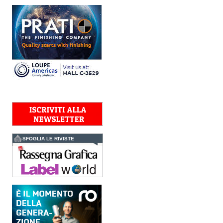
workflow la nuova
AccurioJet 30000 di Konica
Minolta, il sistema inkjet UV
LED B2+ progettato per...
Polyedra diventa un
marchio europeo: nasce
Polyedra Distribution
Group
Le società di distribuzione di
Torraspapel adottano il
brand Polyedra per
identificare l’attività di
distribuzione in Italia,
Spagna, Francia e...
Kolor+Service e T&K
acquisiscono Tecnologie
Grafiche
SFOGLIA LE RIVISTE
L’intesa porta nel Gruppo
una gamma completa di
soluzioni per la misurazione
e il controllo del colore e
della qualità di stampa - e
l’esperienza di...
Assemblea Acimga:
investimenti, occupazione
e ripresa degli ordini
sostengono il settore