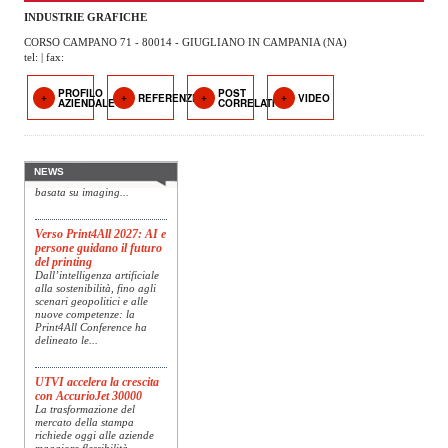
OPERATORI
INDUSTRIE GRAFICHE
CORSO CAMPANO 71 - 80014 - GIUGLIANO IN CAMPANIA (NA)
ENTI E
tel: | fax:
ASSOCIAZIONI
PROFILO
POST
Konica Minolta presenta
REFERENZE
VIDEO
AZIENDALE
CORRELATI
ZOOM
Specim RETEX
TEMATICI
Konica Minolta, realtà di
riferimento a livello globale
nelle soluzioni di imaging,
presenta Specim RETEX,
EVENTI
NEWS
una soluzione completa
basata su imaging...
VIDEO
Verso Print4All 2027: AI e
persone guidano il futuro
del printing
Dall’intelligenza artificiale
alla sostenibilità, fino agli
scenari geopolitici e alle
nuove competenze: la
Print4All Conference ha
delineato le...
UTVI accelera la crescita
con AccurioJet 30000
La trasformazione del
mercato della stampa
richiede oggi alle aziende
maggiore flessibilità,