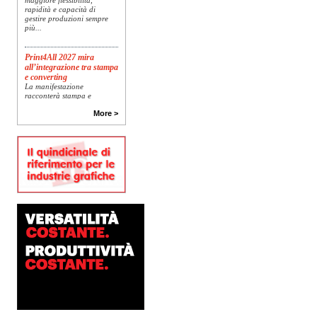
rapidità e capacità di
gestire produzioni sempre
più...
Print4All 2027 mira
all’integrazione tra stampa
e converting
La manifestazione
racconterà stampa e
converting a 360 gradi: dal
package printing alle
More >
applicazioni industriali, fino
alla visual communication.
Una...
Platinum Technologies
presenta SIGNATURE
Flatbed
Dopo anni di ricerca,
sviluppo e analisi
approfondita delle reali
esigenze produttive del
mercato, Platinum
Technologies, centro
europeo di ricerca e...
Nava Press sceglie
AccurioJet 30000
Nava Press ha scelto di
integrare nel proprio