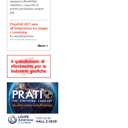
maggiore flessibilità,
rapidità e capacità di
gestire produzioni sempre
più...
Print4All 2027 mira
all’integrazione tra stampa
e converting
La manifestazione
racconterà stampa e
converting a 360 gradi: dal
More >
package printing alle
applicazioni industriali, fino
alla visual communication.
Una...
Platinum Technologies
presenta SIGNATURE
Flatbed
Dopo anni di ricerca,
sviluppo e analisi
approfondita delle reali
esigenze produttive del
mercato, Platinum
Technologies, centro
europeo di ricerca e...
Nava Press sceglie
AccurioJet 30000
Nava Press ha scelto di
integrare nel proprio