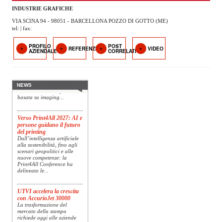
OPERATORI
INDUSTRIE GRAFICHE
VIA SCINA 94 - 98051 - BARCELLONA POZZO DI GOTTO (ME)
ENTI E
tel: | fax:
ASSOCIAZIONI
PROFILO
POST
REFERENZE
VIDEO
Konica Minolta presenta
AZIENDALE
CORRELATI
ZOOM
Specim RETEX
TEMATICI
Konica Minolta, realtà di
riferimento a livello globale
nelle soluzioni di imaging,
EVENTI
presenta Specim RETEX,
NEWS
una soluzione completa
basata su imaging...
VIDEO
Verso Print4All 2027: AI e
persone guidano il futuro
del printing
Dall’intelligenza artificiale
alla sostenibilità, fino agli
scenari geopolitici e alle
nuove competenze: la
Print4All Conference ha
delineato le...
UTVI accelera la crescita
con AccurioJet 30000
La trasformazione del
mercato della stampa
richiede oggi alle aziende