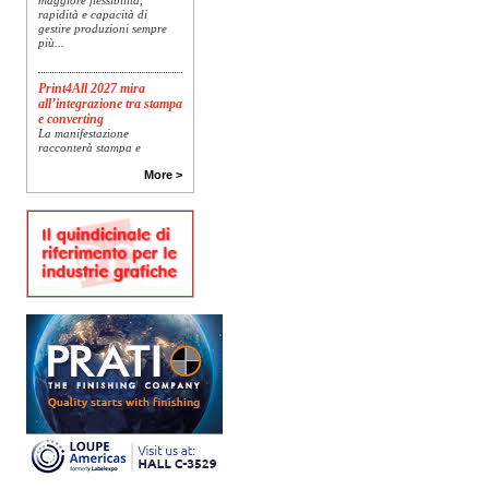
rapidità e capacità di
gestire produzioni sempre
più...
Print4All 2027 mira
all’integrazione tra stampa
e converting
La manifestazione
racconterà stampa e
converting a 360 gradi: dal
package printing alle
More >
applicazioni industriali, fino
alla visual communication.
Una...
Platinum Technologies
presenta SIGNATURE
Flatbed
Dopo anni di ricerca,
sviluppo e analisi
approfondita delle reali
esigenze produttive del
mercato, Platinum
Technologies, centro
europeo di ricerca e...
Polyedra diventa un
marchio europeo: nasce
Polyedra Distribution
Group