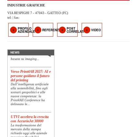
OPERATORI
INDUSTRIE GRAFICHE
VIA RESPIGHI 7 - 47043 - GATTEO (FC)
ENTI E
tel: | fax:
ASSOCIAZIONI
PROFILO
POST
Konica Minolta presenta
REFERENZE
VIDEO
AZIENDALE
CORRELATI
ZOOM
Specim RETEX
TEMATICI
Konica Minolta, realtà di
riferimento a livello globale
nelle soluzioni di imaging,
presenta Specim RETEX,
EVENTI
NEWS
una soluzione completa
basata su imaging...
VIDEO
Verso Print4All 2027: AI e
persone guidano il futuro
del printing
Dall’intelligenza artificiale
alla sostenibilità, fino agli
scenari geopolitici e alle
nuove competenze: la
Print4All Conference ha
delineato le...
UTVI accelera la crescita
con AccurioJet 30000
La trasformazione del
mercato della stampa
richiede oggi alle aziende
maggiore flessibilità,