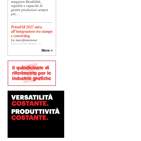
maggiore flessibilità,
rapidità e capacità di
gestire produzioni sempre
più...
Print4All 2027 mira
all’integrazione tra stampa
e converting
La manifestazione
racconterà stampa e
converting a 360 gradi: dal
More >
package printing alle
applicazioni industriali, fino
alla visual communication.
Una...
Platinum Technologies
presenta SIGNATURE
Flatbed
Dopo anni di ricerca,
sviluppo e analisi
approfondita delle reali
esigenze produttive del
mercato, Platinum
Technologies, centro
europeo di ricerca e...
Nava Press sceglie
AccurioJet 30000
Nava Press ha scelto di
integrare nel proprio