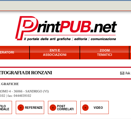
ENTI E
ZOOM
ERATORI
ASSOCIAZIONI
TEMATICI
ITOGRAFIA DI RONZANI
Ask 
E GRAFICHE
OMO 4 - 36066 - SANDRIGO (VI)
9102 | fax: 0444659102
FILO
POST
REFERENZE
VIDEO
ENDALE
CORRELATI