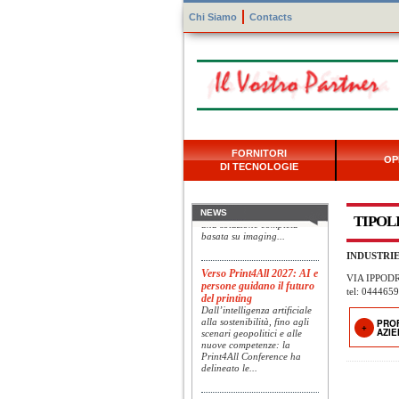
Chi Siamo
Contacts
Konica Minolta presenta
FORNITORI
OP
Specim RETEX
DI TECNOLOGIE
Konica Minolta, realtà di
riferimento a livello globale
nelle soluzioni di imaging,
presenta Specim RETEX,
NEWS
TIPOL
una soluzione completa
basata su imaging...
INDUSTRI
Verso Print4All 2027: AI e
VIA IPPODR
persone guidano il futuro
del printing
tel: 044465
Dall’intelligenza artificiale
alla sostenibilità, fino agli
PRO
scenari geopolitici e alle
AZI
nuove competenze: la
Print4All Conference ha
delineato le...