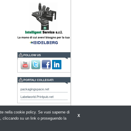
FOLLOW US
PORTALI COLLEGATI
packagingspace.net
Labelworld.Printpub.net
rate nella cookie policy. Se vuoi saperne di
X
a, cliccando su un link o proseguendo la