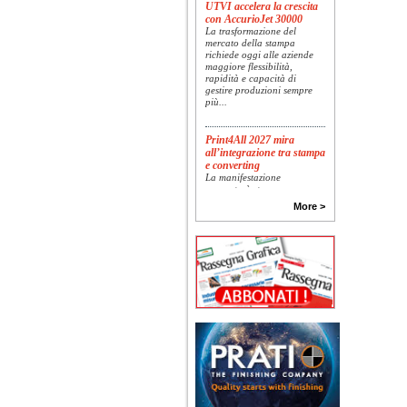
UTVI accelera la crescita
con AccurioJet 30000
La trasformazione del
mercato della stampa
richiede oggi alle aziende
maggiore flessibilità,
rapidità e capacità di
gestire produzioni sempre
più...
Print4All 2027 mira
all’integrazione tra stampa
e converting
La manifestazione
racconterà stampa e
converting a 360 gradi: dal
More >
package printing alle
applicazioni industriali, fino
alla visual communication.
Una...
Platinum Technologies
presenta SIGNATURE
Flatbed
Dopo anni di ricerca,
sviluppo e analisi
approfondita delle reali
esigenze produttive del
mercato, Platinum
Technologies, centro
europeo di ricerca e...