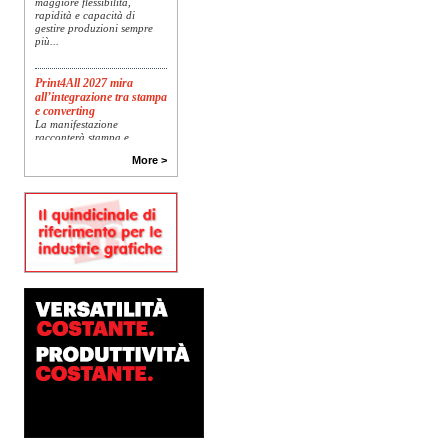
rapidità e capacità di
gestire produzioni sempre
più...
Print4All 2027 mira
all’integrazione tra stampa
e converting
La manifestazione
racconterà stampa e
converting a 360 gradi: dal
package printing alle
More >
applicazioni industriali, fino
alla visual communication.
Una...
Platinum Technologies
presenta SIGNATURE
Flatbed
Dopo anni di ricerca,
sviluppo e analisi
approfondita delle reali
esigenze produttive del
mercato, Platinum
Technologies, centro
europeo di ricerca e...
Nava Press sceglie
AccurioJet 30000
Nava Press ha scelto di
integrare nel proprio