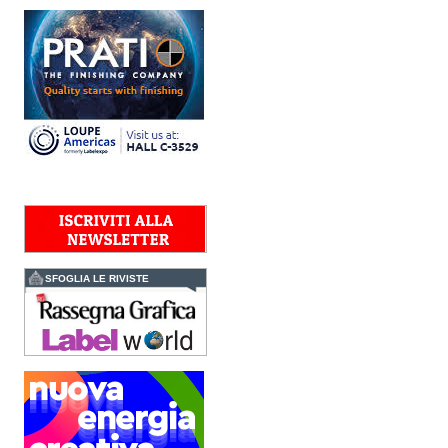
workflow la nuova
AccurioJet 30000 di Konica
Minolta, il sistema inkjet UV
LED B2+ progettato per...
Polyedra diventa un
marchio europeo: nasce
Polyedra Distribution
Group
Le società di distribuzione di
Torraspapel adottano il
brand Polyedra per
identificare l’attività di
distribuzione in Italia,
Spagna, Francia e...
Kolor+Service e T&K
acquisiscono Tecnologie
Grafiche
SFOGLIA LE RIVISTE
L’intesa porta nel Gruppo
una gamma completa di
soluzioni per la misurazione
e il controllo del colore e
della qualità di stampa - e
l’esperienza di...
Assemblea Acimga:
investimenti, occupazione
e ripresa degli ordini
sostengono il settore