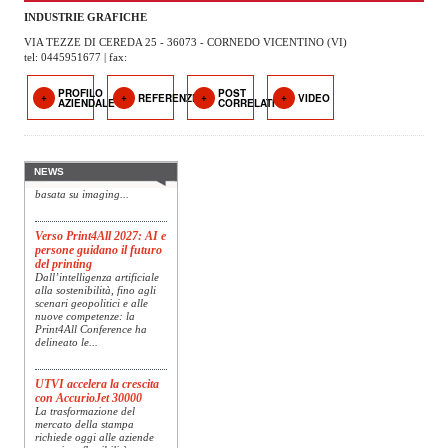
OPERATORI
INDUSTRIE GRAFICHE
VIA TEZZE DI CEREDA 25 - 36073 - CORNEDO VICENTINO (VI)
ENTI E
tel: 0445951677 | fax:
ASSOCIAZIONI
PROFILO
POST
Konica Minolta presenta
REFERENZE
VIDEO
AZIENDALE
CORRELATI
ZOOM
Specim RETEX
TEMATICI
Konica Minolta, realtà di
riferimento a livello globale
nelle soluzioni di imaging,
EVENTI
presenta Specim RETEX,
NEWS
una soluzione completa
basata su imaging...
VIDEO
Verso Print4All 2027: AI e
persone guidano il futuro
del printing
Dall’intelligenza artificiale
alla sostenibilità, fino agli
scenari geopolitici e alle
nuove competenze: la
Print4All Conference ha
delineato le...
UTVI accelera la crescita
con AccurioJet 30000
La trasformazione del
mercato della stampa
richiede oggi alle aziende
maggiore flessibilità,