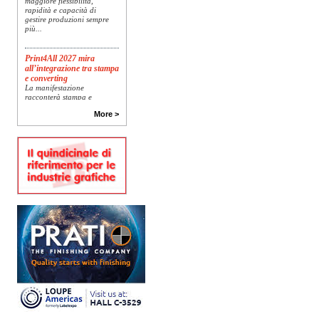
rapidità e capacità di
gestire produzioni sempre
più...
Print4All 2027 mira
all’integrazione tra stampa
e converting
La manifestazione
racconterà stampa e
converting a 360 gradi: dal
package printing alle
More >
applicazioni industriali, fino
alla visual communication.
Una...
Platinum Technologies
presenta SIGNATURE
Flatbed
Dopo anni di ricerca,
sviluppo e analisi
approfondita delle reali
esigenze produttive del
mercato, Platinum
Technologies, centro
europeo di ricerca e...
Nava Press sceglie
AccurioJet 30000
Nava Press ha scelto di
integrare nel proprio