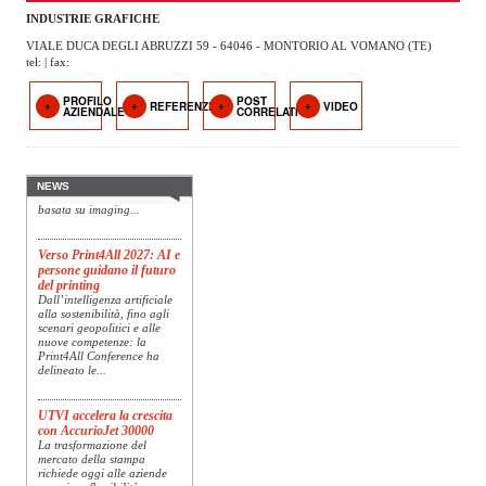
OPERATORI
INDUSTRIE GRAFICHE
VIALE DUCA DEGLI ABRUZZI 59 - 64046 - MONTORIO AL VOMANO (TE)
ENTI E
tel: | fax:
ASSOCIAZIONI
PROFILO
POST
Konica Minolta presenta
REFERENZE
VIDEO
AZIENDALE
CORRELATI
ZOOM
Specim RETEX
TEMATICI
Konica Minolta, realtà di
riferimento a livello globale
nelle soluzioni di imaging,
EVENTI
presenta Specim RETEX,
NEWS
una soluzione completa
basata su imaging...
VIDEO
Verso Print4All 2027: AI e
persone guidano il futuro
del printing
Dall’intelligenza artificiale
alla sostenibilità, fino agli
scenari geopolitici e alle
nuove competenze: la
Print4All Conference ha
delineato le...
UTVI accelera la crescita
con AccurioJet 30000
La trasformazione del
mercato della stampa
richiede oggi alle aziende
maggiore flessibilità,