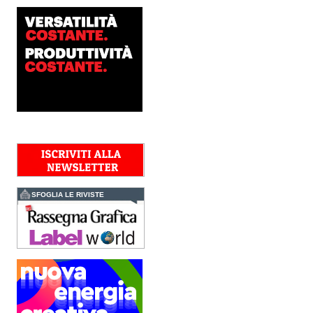
workflow la nuova
AccurioJet 30000 di Konica
Minolta, il sistema inkjet UV
LED B2+ progettato per...
Polyedra diventa un
marchio europeo: nasce
Polyedra Distribution
Group
Le società di distribuzione di
Torraspapel adottano il
brand Polyedra per
identificare l’attività di
distribuzione in Italia,
Spagna, Francia e...
Kolor+Service e T&K
acquisiscono Tecnologie
Grafiche
SFOGLIA LE RIVISTE
L’intesa porta nel Gruppo
una gamma completa di
soluzioni per la misurazione
e il controllo del colore e
della qualità di stampa - e
l’esperienza di...
Assemblea Acimga:
investimenti, occupazione
e ripresa degli ordini
sostengono il settore