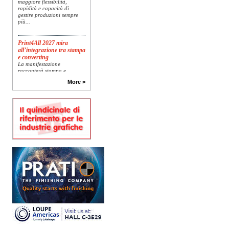
rapidità e capacità di
gestire produzioni sempre
più...
Print4All 2027 mira
all’integrazione tra stampa
e converting
La manifestazione
racconterà stampa e
converting a 360 gradi: dal
More >
package printing alle
applicazioni industriali, fino
alla visual communication.
Una...
Platinum Technologies
presenta SIGNATURE
Flatbed
Dopo anni di ricerca,
sviluppo e analisi
approfondita delle reali
esigenze produttive del
mercato, Platinum
Technologies, centro
europeo di ricerca e...
Polyedra diventa un
marchio europeo: nasce
Polyedra Distribution
Group