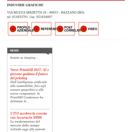
OPERATORI
INDUSTRIE GRAFICHE
VIA MUZZA SPADETTA 18 - 40053 - BAZZANO (BO)
ENTI E
tel: 051833701 | fax: 051834097
ASSOCIAZIONI
PROFILO
POST
REFERENZE
VIDEO
Konica Minolta presenta
AZIENDALE
CORRELATI
ZOOM
Specim RETEX
TEMATICI
Konica Minolta, realtà di
riferimento a livello globale
nelle soluzioni di imaging,
EVENTI
presenta Specim RETEX,
NEWS
una soluzione completa
basata su imaging...
VIDEO
Verso Print4All 2027: AI e
persone guidano il futuro
del printing
Dall’intelligenza artificiale
alla sostenibilità, fino agli
scenari geopolitici e alle
nuove competenze: la
Print4All Conference ha
delineato le...
UTVI accelera la crescita
con AccurioJet 30000
La trasformazione del
mercato della stampa
richiede oggi alle aziende
maggiore flessibilità,