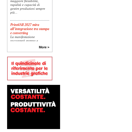
rapidità e capacità di
gestire produzioni sempre
più...
Print4All 2027 mira
all’integrazione tra stampa
e converting
La manifestazione
racconterà stampa e
converting a 360 gradi: dal
More >
package printing alle
applicazioni industriali, fino
alla visual communication.
Una...
Platinum Technologies
presenta SIGNATURE
Flatbed
Dopo anni di ricerca,
sviluppo e analisi
approfondita delle reali
esigenze produttive del
mercato, Platinum
Technologies, centro
europeo di ricerca e...
Nava Press sceglie
AccurioJet 30000
Nava Press ha scelto di
integrare nel proprio