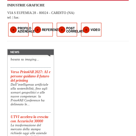
OPERATORI
INDUSTRIE GRAFICHE
VIA S EUFEMIA 28 - 80024 - CARDITO (NA)
ENTI E
tel: | fax:
ASSOCIAZIONI
PROFILO
POST
REFERENZE
VIDEO
Konica Minolta presenta
AZIENDALE
CORRELATI
ZOOM
Specim RETEX
TEMATICI
Konica Minolta, realtà di
riferimento a livello globale
nelle soluzioni di imaging,
EVENTI
presenta Specim RETEX,
NEWS
una soluzione completa
basata su imaging...
VIDEO
Verso Print4All 2027: AI e
persone guidano il futuro
del printing
Dall’intelligenza artificiale
alla sostenibilità, fino agli
scenari geopolitici e alle
nuove competenze: la
Print4All Conference ha
delineato le...
UTVI accelera la crescita
con AccurioJet 30000
La trasformazione del
mercato della stampa
richiede oggi alle aziende
maggiore flessibilità,