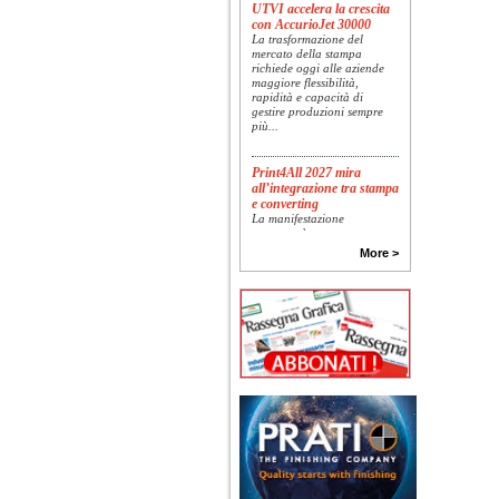
UTVI accelera la crescita
con AccurioJet 30000
La trasformazione del
mercato della stampa
richiede oggi alle aziende
maggiore flessibilità,
rapidità e capacità di
gestire produzioni sempre
più...
Print4All 2027 mira
all’integrazione tra stampa
e converting
La manifestazione
racconterà stampa e
converting a 360 gradi: dal
More >
package printing alle
applicazioni industriali, fino
alla visual communication.
Una...
Platinum Technologies
presenta SIGNATURE
Flatbed
Dopo anni di ricerca,
sviluppo e analisi
approfondita delle reali
esigenze produttive del
mercato, Platinum
Technologies, centro
europeo di ricerca e...