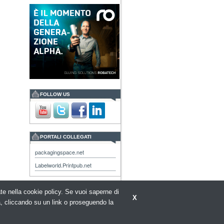
FOLLOW US
PORTALI COLLEGATI
packagingspace.net
Labelworld.Printpub.net
rate nella cookie policy. Se vuoi saperne di
X
a, cliccando su un link o proseguendo la