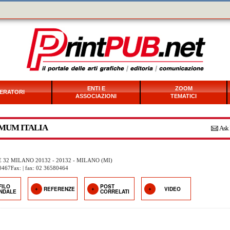
ENTI E
ZOOM
ERATORI
ASSOCIAZIONI
TEMATICI
MUM ITALIA
Ask 
 32 MILANO 20132 - 20132 - MILANO (MI)
0467Fax: | fax: 02 36580464
FILO
POST
REFERENZE
VIDEO
ENDALE
CORRELATI