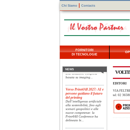
Chi Siamo
Contacts
Konica Minolta presenta
FORNITORI
OP
Specim RETEX
DI TECNOLOGIE
Konica Minolta, realtà di
riferimento a livello globale
nelle soluzioni di imaging,
presenta Specim RETEX,
NEWS
VOLTI
una soluzione completa
basata su imaging...
EDITORI
Verso Print4All 2027: AI e
VIA FELTRE
persone guidano il futuro
tel: 02 3658
del printing
Dall’intelligenza artificiale
alla sostenibilità, fino agli
PRO
scenari geopolitici e alle
AZI
nuove competenze: la
Print4All Conference ha
delineato le...