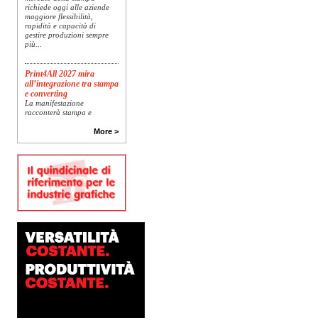
richiede oggi alle aziende
maggiore flessibilità,
rapidità e capacità di
gestire produzioni sempre
più...
Print4All 2027 mira
all’integrazione tra stampa
e converting
La manifestazione
racconterà stampa e
converting a 360 gradi: dal
package printing alle
More >
applicazioni industriali, fino
alla visual communication.
Una...
Platinum Technologies
presenta SIGNATURE
Flatbed
Dopo anni di ricerca,
sviluppo e analisi
approfondita delle reali
esigenze produttive del
mercato, Platinum
Technologies, centro
europeo di ricerca e...
Polyedra diventa un
marchio europeo: nasce