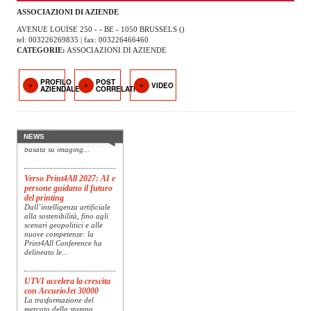
OPERATORI
ASSOCIAZIONI DI AZIENDE
AVENUE LOUISE 250 - - BE - 1050 BRUSSELS ()
ENTI E
tel: 003226269835 | fax: 003226466460
ASSOCIAZIONI
CATEGORIE:
ASSOCIAZIONI DI AZIENDE
ZOOM
PROFILO
POST
Konica Minolta presenta
TEMATICI
VIDEO
AZIENDALE
CORRELATI
Specim RETEX
Konica Minolta, realtà di
riferimento a livello globale
EVENTI
nelle soluzioni di imaging,
presenta Specim RETEX,
NEWS
una soluzione completa
VIDEO
basata su imaging...
Verso Print4All 2027: AI e
persone guidano il futuro
del printing
Dall’intelligenza artificiale
alla sostenibilità, fino agli
scenari geopolitici e alle
nuove competenze: la
Print4All Conference ha
delineato le...
UTVI accelera la crescita
con AccurioJet 30000
La trasformazione del
mercato della stampa