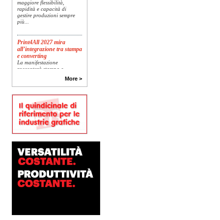
maggiore flessibilità,
rapidità e capacità di
gestire produzioni sempre
più...
Print4All 2027 mira
all’integrazione tra stampa
e converting
La manifestazione
racconterà stampa e
converting a 360 gradi: dal
More >
package printing alle
applicazioni industriali, fino
alla visual communication.
Una...
Platinum Technologies
presenta SIGNATURE
Flatbed
Dopo anni di ricerca,
sviluppo e analisi
approfondita delle reali
esigenze produttive del
mercato, Platinum
Technologies, centro
europeo di ricerca e...
Nava Press sceglie
AccurioJet 30000
Nava Press ha scelto di
integrare nel proprio