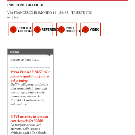
OPERATORI
INDUSTRIE GRAFICHE
VIA FRANCESCO RISMONDO 14 - 34133 - TRIESTE (TS)
ENTI E
tel: | fax:
ASSOCIAZIONI
PROFILO
POST
REFERENZE
VIDEO
Konica Minolta presenta
AZIENDALE
CORRELATI
ZOOM
Specim RETEX
TEMATICI
Konica Minolta, realtà di
riferimento a livello globale
nelle soluzioni di imaging,
EVENTI
presenta Specim RETEX,
NEWS
una soluzione completa
basata su imaging...
VIDEO
Verso Print4All 2027: AI e
persone guidano il futuro
del printing
Dall’intelligenza artificiale
alla sostenibilità, fino agli
scenari geopolitici e alle
nuove competenze: la
Print4All Conference ha
delineato le...
UTVI accelera la crescita
con AccurioJet 30000
La trasformazione del
mercato della stampa
richiede oggi alle aziende