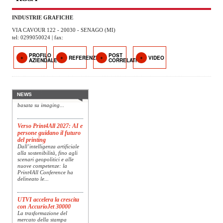
OPERATORI
INDUSTRIE GRAFICHE
ENTI E
VIA CAVOUR 122 - 20030 - SENAGO (MI)
ASSOCIAZIONI
tel: 0299050024 | fax:
ZOOM
PROFILO
POST
Konica Minolta presenta
REFERENZE
VIDEO
AZIENDALE
CORRELATI
TEMATICI
Specim RETEX
Konica Minolta, realtà di
riferimento a livello globale
EVENTI
nelle soluzioni di imaging,
presenta Specim RETEX,
NEWS
una soluzione completa
basata su imaging...
VIDEO
Verso Print4All 2027: AI e
persone guidano il futuro
del printing
Dall’intelligenza artificiale
alla sostenibilità, fino agli
scenari geopolitici e alle
nuove competenze: la
Print4All Conference ha
delineato le...
UTVI accelera la crescita
con AccurioJet 30000
La trasformazione del
mercato della stampa