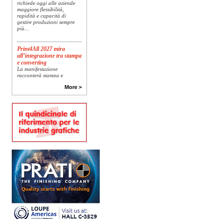
richiede oggi alle aziende
maggiore flessibilità,
rapidità e capacità di
gestire produzioni sempre
più...
Print4All 2027 mira
all’integrazione tra stampa
e converting
La manifestazione
racconterà stampa e
converting a 360 gradi: dal
package printing alle
More >
applicazioni industriali, fino
alla visual communication.
Una...
Platinum Technologies
presenta SIGNATURE
Flatbed
Dopo anni di ricerca,
sviluppo e analisi
approfondita delle reali
esigenze produttive del
mercato, Platinum
Technologies, centro
europeo di ricerca e...
Nava Press sceglie
AccurioJet 30000
Nava Press ha scelto di