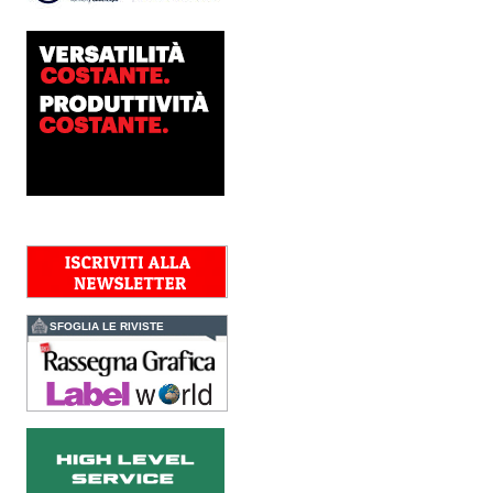
integrare nel proprio
workflow la nuova
AccurioJet 30000 di Konica
Minolta, il sistema inkjet UV
LED B2+ progettato per...
Polyedra diventa un
marchio europeo: nasce
Polyedra Distribution
Group
Le società di distribuzione di
Torraspapel adottano il
brand Polyedra per
identificare l’attività di
distribuzione in Italia,
Spagna, Francia e...
Kolor+Service e T&K
acquisiscono Tecnologie
Grafiche
SFOGLIA LE RIVISTE
L’intesa porta nel Gruppo
una gamma completa di
soluzioni per la misurazione
e il controllo del colore e
della qualità di stampa - e
l’esperienza di...
Assemblea Acimga:
investimenti, occupazione
e ripresa degli ordini