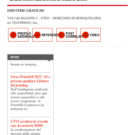
OPERATORI
INDUSTRIE GRAFICHE
ENTI E
VIA CALAGIANNI 5 - 47833 - MORCIANO DI ROMAGNA (RN)
ASSOCIAZIONI
tel: 0541989850 | fax:
ZOOM
PROFILO
POST
REFERENZE
VIDEO
Konica Minolta presenta
AZIENDALE
CORRELATI
TEMATICI
Specim RETEX
Konica Minolta, realtà di
riferimento a livello globale
EVENTI
nelle soluzioni di imaging,
presenta Specim RETEX,
NEWS
una soluzione completa
VIDEO
basata su imaging...
Verso Print4All 2027: AI e
persone guidano il futuro
del printing
Dall’intelligenza artificiale
alla sostenibilità, fino agli
scenari geopolitici e alle
nuove competenze: la
Print4All Conference ha
delineato le...
UTVI accelera la crescita
con AccurioJet 30000
La trasformazione del
mercato della stampa