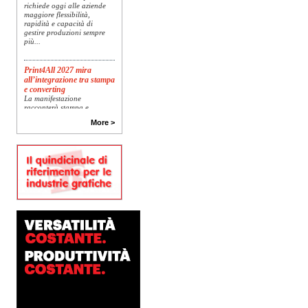
richiede oggi alle aziende
maggiore flessibilità,
rapidità e capacità di
gestire produzioni sempre
più...
Print4All 2027 mira
all’integrazione tra stampa
e converting
La manifestazione
racconterà stampa e
converting a 360 gradi: dal
More >
package printing alle
applicazioni industriali, fino
alla visual communication.
Una...
Platinum Technologies
presenta SIGNATURE
Flatbed
Dopo anni di ricerca,
sviluppo e analisi
approfondita delle reali
esigenze produttive del
mercato, Platinum
Technologies, centro
europeo di ricerca e...
Polyedra diventa un
marchio europeo: nasce
Polyedra Distribution