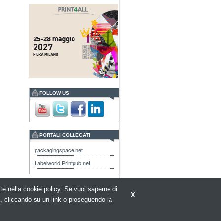
FOLLOW US
PORTALI COLLEGATI
packagingspace.net
Labelworld.Printpub.net
rate nella cookie policy. Se vuoi saperne di
X
a, cliccando su un link o proseguendo la