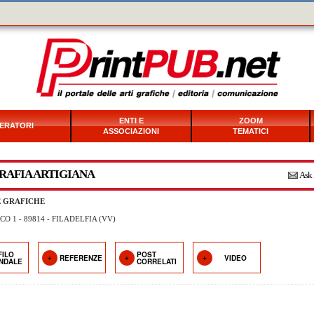
ENTI E
ZOOM
ERATORI
ASSOCIAZIONI
TEMATICI
RAFIA ARTIGIANA
Ask 
E GRAFICHE
CO 1 - 89814 - FILADELFIA (VV)
FILO
POST
REFERENZE
VIDEO
ENDALE
CORRELATI