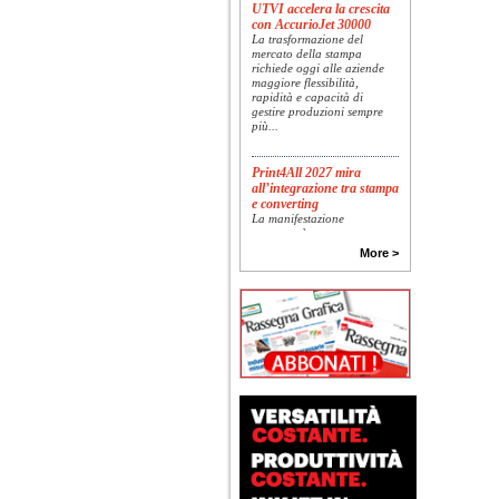
UTVI accelera la crescita
con AccurioJet 30000
La trasformazione del
mercato della stampa
richiede oggi alle aziende
maggiore flessibilità,
rapidità e capacità di
gestire produzioni sempre
più...
Print4All 2027 mira
all’integrazione tra stampa
e converting
La manifestazione
racconterà stampa e
converting a 360 gradi: dal
More >
package printing alle
applicazioni industriali, fino
alla visual communication.
Una...
Platinum Technologies
presenta SIGNATURE
Flatbed
Dopo anni di ricerca,
sviluppo e analisi
approfondita delle reali
esigenze produttive del
mercato, Platinum
Technologies, centro
europeo di ricerca e...