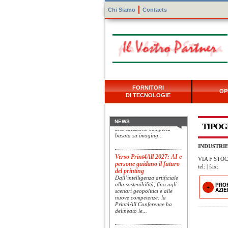
Chi Siamo
Contacts
Konica Minolta presenta
FORNITORI
OP
Specim RETEX
DI TECNOLOGIE
Konica Minolta, realtà di
riferimento a livello globale
nelle soluzioni di imaging,
presenta Specim RETEX,
NEWS
TIPOG
una soluzione completa
basata su imaging...
INDUSTRI
Verso Print4All 2027: AI e
VIA F STOC
persone guidano il futuro
tel: | fax:
del printing
Dall’intelligenza artificiale
alla sostenibilità, fino agli
PRO
scenari geopolitici e alle
AZI
nuove competenze: la
Print4All Conference ha
delineato le...