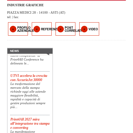
OPERATORI
riferimento a livello globale
INDUSTRIE GRAFICHE
nelle soluzioni di imaging,
presenta Specim RETEX,
PIAZZA MEDICI 28 - 14100 - ASTI (AT)
una soluzione completa
ENTI E
tel: | fax:
basata su imaging...
ASSOCIAZIONI
PROFILO
POST
REFERENZE
VIDEO
Verso Print4All 2027: AI e
AZIENDALE
CORRELATI
ZOOM
persone guidano il futuro
TEMATICI
del printing
Dall’intelligenza artificiale
alla sostenibilità, fino agli
EVENTI
scenari geopolitici e alle
NEWS
nuove competenze: la
Print4All Conference ha
VIDEO
delineato le...
UTVI accelera la crescita
con AccurioJet 30000
La trasformazione del
mercato della stampa
richiede oggi alle aziende
maggiore flessibilità,
rapidità e capacità di
gestire produzioni sempre
più...
Print4All 2027 mira
all’integrazione tra stampa
e converting
La manifestazione