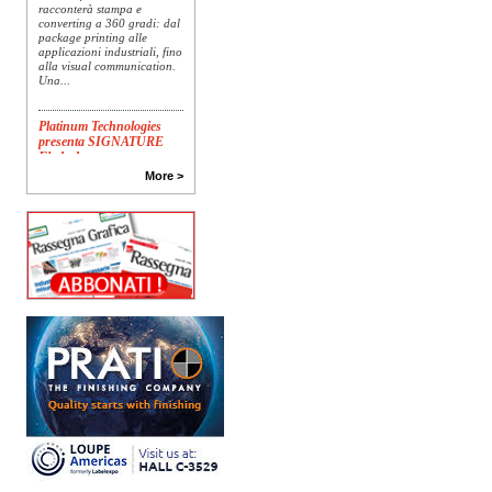
racconterà stampa e
converting a 360 gradi: dal
package printing alle
applicazioni industriali, fino
alla visual communication.
Una...
Platinum Technologies
presenta SIGNATURE
Flatbed
Dopo anni di ricerca,
More >
sviluppo e analisi
approfondita delle reali
esigenze produttive del
mercato, Platinum
Technologies, centro
europeo di ricerca e...
Nava Press sceglie
AccurioJet 30000
Nava Press ha scelto di
integrare nel proprio
workflow la nuova
AccurioJet 30000 di Konica
Minolta, il sistema inkjet UV
LED B2+ progettato per...
Polyedra diventa un
marchio europeo: nasce
Polyedra Distribution
Group