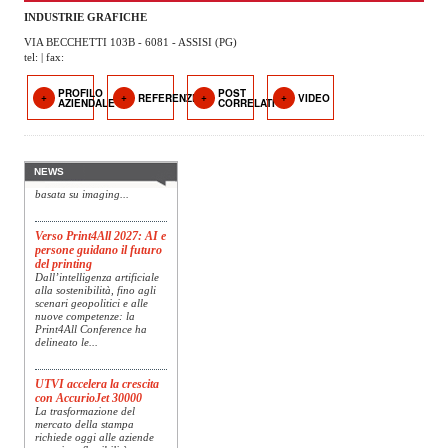
OPERATORI
INDUSTRIE GRAFICHE
VIA BECCHETTI 103B - 6081 - ASSISI (PG)
ENTI E
tel: | fax:
ASSOCIAZIONI
PROFILO
POST
REFERENZE
VIDEO
Konica Minolta presenta
AZIENDALE
CORRELATI
ZOOM
Specim RETEX
TEMATICI
Konica Minolta, realtà di
riferimento a livello globale
nelle soluzioni di imaging,
EVENTI
presenta Specim RETEX,
NEWS
una soluzione completa
basata su imaging...
VIDEO
Verso Print4All 2027: AI e
persone guidano il futuro
del printing
Dall’intelligenza artificiale
alla sostenibilità, fino agli
scenari geopolitici e alle
nuove competenze: la
Print4All Conference ha
delineato le...
UTVI accelera la crescita
con AccurioJet 30000
La trasformazione del
mercato della stampa
richiede oggi alle aziende
maggiore flessibilità,