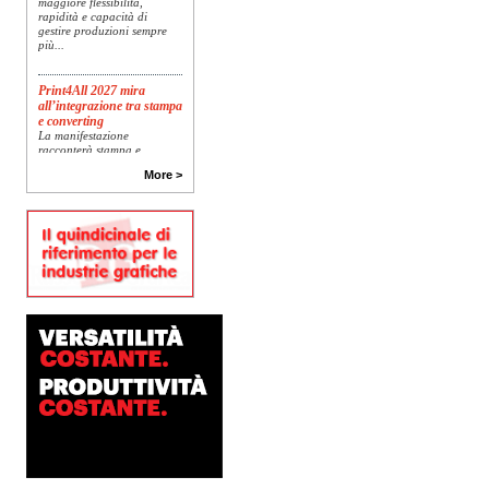
rapidità e capacità di
gestire produzioni sempre
più...
Print4All 2027 mira
all’integrazione tra stampa
e converting
La manifestazione
racconterà stampa e
converting a 360 gradi: dal
More >
package printing alle
applicazioni industriali, fino
alla visual communication.
Una...
Platinum Technologies
presenta SIGNATURE
Flatbed
Dopo anni di ricerca,
sviluppo e analisi
approfondita delle reali
esigenze produttive del
mercato, Platinum
Technologies, centro
europeo di ricerca e...
Polyedra diventa un
marchio europeo: nasce
Polyedra Distribution
Group