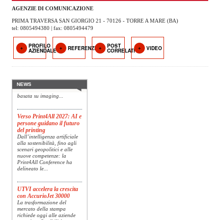
OPERATORI
AGENZIE DI COMUNICAZIONE
PRIMA TRAVERSA SAN GIORGIO 21 - 70126 - TORRE A MARE (BA)
ENTI E
tel: 0805494380 | fax: 0805494479
ASSOCIAZIONI
PROFILO
POST
REFERENZE
VIDEO
Konica Minolta presenta
AZIENDALE
CORRELATI
ZOOM
Specim RETEX
TEMATICI
Konica Minolta, realtà di
riferimento a livello globale
nelle soluzioni di imaging,
EVENTI
presenta Specim RETEX,
NEWS
una soluzione completa
basata su imaging...
VIDEO
Verso Print4All 2027: AI e
persone guidano il futuro
del printing
Dall’intelligenza artificiale
alla sostenibilità, fino agli
scenari geopolitici e alle
nuove competenze: la
Print4All Conference ha
delineato le...
UTVI accelera la crescita
con AccurioJet 30000
La trasformazione del
mercato della stampa
richiede oggi alle aziende