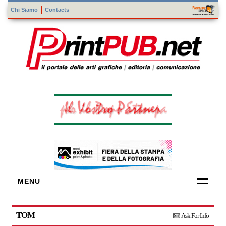
Chi Siamo
Contacts
MENU
FORNITORI
DI TECNOLOGIE
TOM
Ask For Info