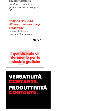
maggiore flessibilità,
rapidità e capacità di
gestire produzioni sempre
più...
Print4All 2027 mira
all’integrazione tra stampa
e converting
La manifestazione
racconterà stampa e
converting a 360 gradi: dal
More >
package printing alle
applicazioni industriali, fino
alla visual communication.
Una...
Platinum Technologies
presenta SIGNATURE
Flatbed
Dopo anni di ricerca,
sviluppo e analisi
approfondita delle reali
esigenze produttive del
mercato, Platinum
Technologies, centro
europeo di ricerca e...
Polyedra diventa un
marchio europeo: nasce
Polyedra Distribution
Group