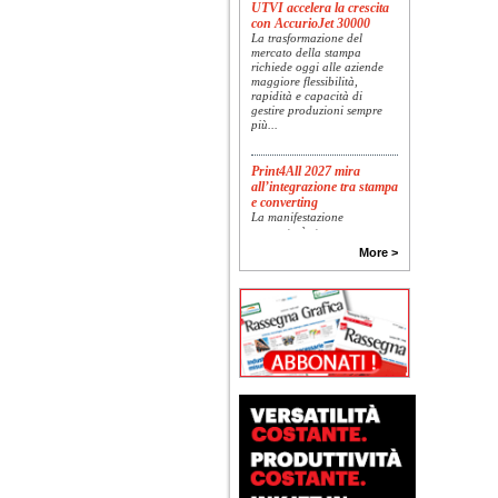
UTVI accelera la crescita
con AccurioJet 30000
La trasformazione del
mercato della stampa
richiede oggi alle aziende
maggiore flessibilità,
rapidità e capacità di
gestire produzioni sempre
più...
Print4All 2027 mira
all’integrazione tra stampa
e converting
La manifestazione
racconterà stampa e
converting a 360 gradi: dal
More >
package printing alle
applicazioni industriali, fino
alla visual communication.
Una...
Platinum Technologies
presenta SIGNATURE
Flatbed
Dopo anni di ricerca,
sviluppo e analisi
approfondita delle reali
esigenze produttive del
mercato, Platinum
Technologies, centro
europeo di ricerca e...