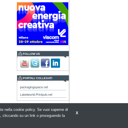
FOLLOW US
PORTALI COLLEGATI
packagingspace.net
Labelworld.Printpub.net
rate nella cookie policy. Se vuoi saperne di
X
a, cliccando su un link o proseguendo la