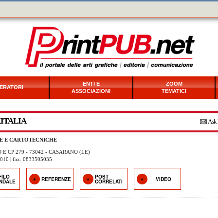
ENTI E
ZOOM
ERATORI
ASSOCIAZIONI
TEMATICI
ITALIA
Ask 
E E CARTOTECNICHE
 E CP 279 - 73042 - CASARANO (LE)
2010 | fax: 0833505035
FILO
POST
REFERENZE
VIDEO
ENDALE
CORRELATI