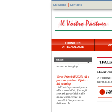
Chi Siamo
Contacts
Konica Minolta presenta
FORNITORI
OP
Specim RETEX
DI TECNOLOGIE
Konica Minolta, realtà di
riferimento a livello globale
nelle soluzioni di imaging,
presenta Specim RETEX,
NEWS
TPACK
una soluzione completa
basata su imaging...
LEGATORI
Verso Print4All 2027: AI e
Z I TRONCO
persone guidano il futuro
del printing
tel: 083333
Dall’intelligenza artificiale
alla sostenibilità, fino agli
PRO
scenari geopolitici e alle
AZI
nuove competenze: la
Print4All Conference ha
delineato le...