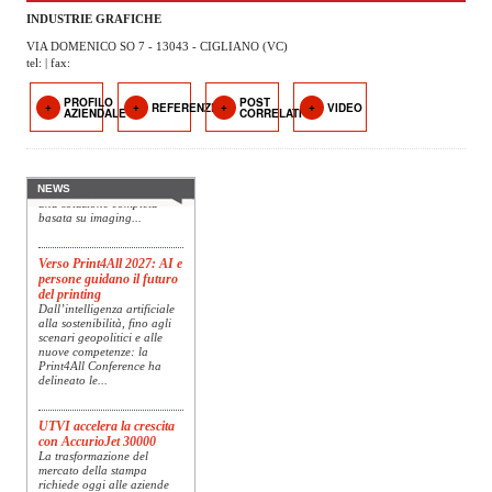
OPERATORI
INDUSTRIE GRAFICHE
VIA DOMENICO SO 7 - 13043 - CIGLIANO (VC)
ENTI E
tel: | fax:
ASSOCIAZIONI
PROFILO
POST
REFERENZE
VIDEO
Konica Minolta presenta
AZIENDALE
CORRELATI
ZOOM
Specim RETEX
TEMATICI
Konica Minolta, realtà di
riferimento a livello globale
nelle soluzioni di imaging,
EVENTI
presenta Specim RETEX,
NEWS
una soluzione completa
basata su imaging...
VIDEO
Verso Print4All 2027: AI e
persone guidano il futuro
del printing
Dall’intelligenza artificiale
alla sostenibilità, fino agli
scenari geopolitici e alle
nuove competenze: la
Print4All Conference ha
delineato le...
UTVI accelera la crescita
con AccurioJet 30000
La trasformazione del
mercato della stampa
richiede oggi alle aziende