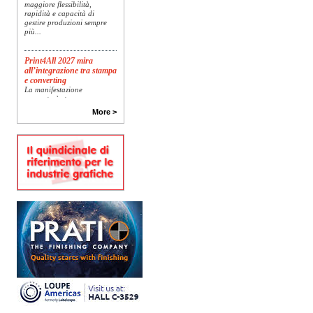
maggiore flessibilità,
rapidità e capacità di
gestire produzioni sempre
più...
Print4All 2027 mira
all’integrazione tra stampa
e converting
La manifestazione
racconterà stampa e
converting a 360 gradi: dal
More >
package printing alle
applicazioni industriali, fino
alla visual communication.
Una...
Platinum Technologies
presenta SIGNATURE
Flatbed
Dopo anni di ricerca,
sviluppo e analisi
approfondita delle reali
esigenze produttive del
mercato, Platinum
Technologies, centro
europeo di ricerca e...
Polyedra diventa un
marchio europeo: nasce
Polyedra Distribution
Group