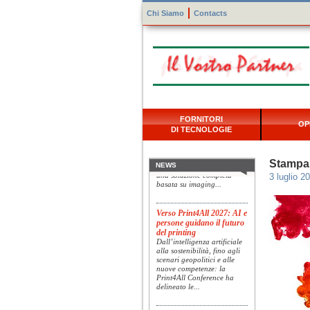
Chi Siamo
Contacts
Konica Minolta presenta
FORNITORI
Specim RETEX
OP
DI TECNOLOGIE
Konica Minolta, realtà di
riferimento a livello globale
nelle soluzioni di imaging,
presenta Specim RETEX,
Stampa i
NEWS
una soluzione completa
3 luglio 2
basata su imaging...
Verso Print4All 2027: AI e
persone guidano il futuro
del printing
Dall’intelligenza artificiale
alla sostenibilità, fino agli
scenari geopolitici e alle
nuove competenze: la
Print4All Conference ha
delineato le...
UTVI accelera la crescita