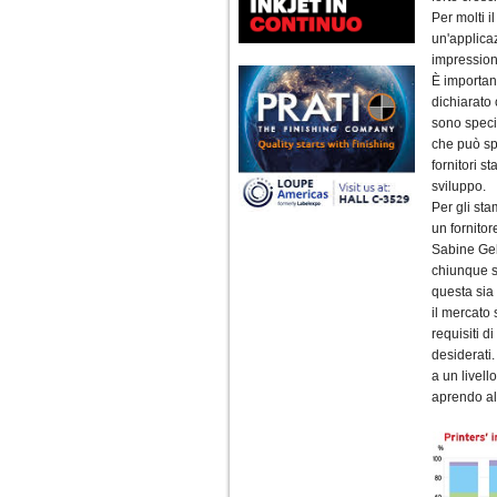
Per molti i
Nava Press sceglie
AccurioJet 30000
un'applicaz
Nava Press ha scelto di
impression
integrare nel proprio
È important
workflow la nuova
AccurioJet 30000 di Konica
dichiarato 
Minolta, il sistema inkjet UV
sono specia
LED B2+ progettato per...
che può spa
fornitori s
Polyedra diventa un
sviluppo.
marchio europeo: nasce
Polyedra Distribution
Per gli sta
Group
un fornitor
Le società di distribuzione di
Torraspapel adottano il
Sabine Gel
brand Polyedra per
chiunque st
identificare l’attività di
questa sia 
distribuzione in Italia,
Spagna, Francia e...
il mercato s
requisiti d
Kolor+Service e T&K
desiderati.
acquisiscono Tecnologie
a un livell
Grafiche
aprendo all
L’intesa porta nel Gruppo
una gamma completa di
soluzioni per la misurazione
e il controllo del colore e
della qualità di stampa - e
l’esperienza di...