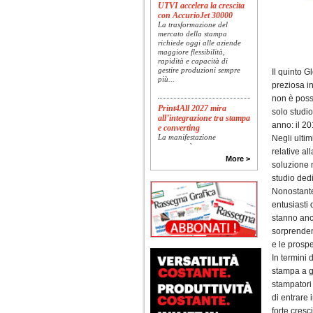
con AccurioJet 30000
La trasformazione del
mercato della stampa
richiede oggi alle aziende
maggiore flessibilità,
rapidità e capacità di
gestire produzioni sempre
Il quinto G
più...
preziosa in
non è possi
Print4All 2027 mira
solo studi
all’integrazione tra stampa
e converting
anno: il 20
La manifestazione
Negli ultim
racconterà stampa e
converting a 360 gradi: dal
relative al
More >
package printing alle
soluzione m
applicazioni industriali, fino
alla visual communication.
studio dedi
Una...
Nonostante 
entusiasti 
Platinum Technologies
stanno anco
presenta SIGNATURE
sorprendent
Flatbed
e le prospe
Dopo anni di ricerca,
sviluppo e analisi
In termini 
approfondita delle reali
stampa a ge
esigenze produttive del
mercato, Platinum
stampatori 
Technologies, centro
di entrare 
europeo di ricerca e...
forte cresci