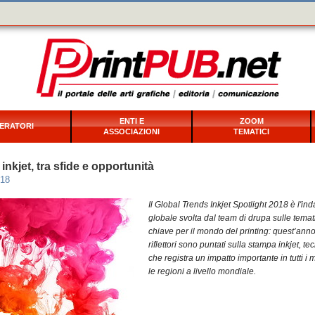
ENTI E
ZOOM
ERATORI
ASSOCIAZIONI
TEMATICI
nkjet, tra sfide e opportunità
018
Il Global Trends Inkjet Spotlight 2018 è l'in
globale svolta dal team di drupa sulle tema
chiave per il mondo del printing: quest’anno
riflettori sono puntati sulla stampa inkjet, te
che registra un impatto importante in tutti i 
le regioni a livello mondiale.