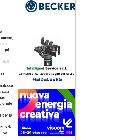
na
Tuttavia,
in un
e ogni
iziali
Uno
omplesso
i casi
 più
egionale
e per la
rtunità
o una
ta.