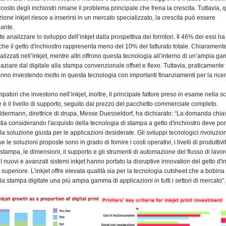
l
costo degli inchiostri rimane il problema principale che frena la crescita. Tuttavia,
ione inkjet riesce a inserirsi in un mercato
specializzato, la crescita può essere
ante.
e analizzare lo sviluppo dell’inkjet dalla prospettiva dei fornitori. Il 46% dei essi ha
che il getto d'inchiostro rappresenta meno del 10% del fatturato totale. Chiaramente
lizzati nell’inkjet, mentre altri offrono questa tecnologia all’interno di un’ampia g
ziare dal digitale alla stampa convenzionale offset e flexo. Tuttavia, praticamente tu
tanno investendo molto in questa tecnologia con importanti finanziamenti per la ricer
mpatori che investono nell’inkjet, inoltre, il principale fattore preso in esame nella sc
e è il livello di supporto, seguito dal prezzo del pacchetto commerciale completo.
dermann, direttrice di drupa, Messe Duesseldorf, ha dichiarato: “La domanda chia
ia considerando l'acquisto della tecnologia di stampa a getto d'inchiostro deve por
la soluzione giusta per le applicazioni desiderate. Gli sviluppi tecnologici rivoluzi
e le soluzioni proposte sono in grado di fornire i costi operativi, i livelli di produttivit
i stampa, le dimensioni, il supporto e gli strumenti di automazione del flusso di lavor
 I nuovi e avanzati sistemi inkjet hanno portato la disruptive innovation del getto d'i
o superiore. L’inkjet offre elevata qualità sia per la tecnologia cutsheet che a bobina
a stampa digitale una più ampia gamma di applicazioni in tutti i settori di mercato”.