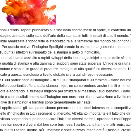
lobal Trends Report, pubblicato alla fine dello scorso mese di aprile, si conferma u
dagine annuale sullo stato dell’arte della stampa in tutti i mercati di tutto il mondo. 
bile analizzare a fondo tutte le sfaccettature e le tematiche del mondo del printing 
o. Per questo motivo, l’indagine Spotlight prende in esame un argomento important
18 punta i riflettori sull’impatto della stampa a getto d’inchiostro.
i anni abbiamo assistito a rapidi sviluppi della tecnologia inkjet e molte delle sfide in
la qualità di stampa e alla gamma di supporti sono state superate. L’inkjet è ora una
atura e stabile, in grado di produrre immagini di alta qualità su diversi materiali. 
cato a questa tecnologia a livello globale si era quindi reso necessario.
i 300 partecipanti all’indagine – di cui 203 stampatori e 99 fornitori – siano nel c
delle opportunità offerte dalla stampa inkjet, ne comprendono anche i limiti e in molt
ra elaborando la strategia migliore per sfruttare al massimo i suoi benefici. Il dato
e è che i risultati emersi dall’indagine non mostrano alcuna variazione a livello r
ttive di stampatori e fornitori sono generalmente allineate.
di applicazioni, gli stampatori stanno percorrendo direzioni interessanti e competitiv
tto d'inchiostro in tutti i segmenti di mercato. Altrettanto importante è il fatto che gli
stiano scoprendo di poter applicare l’inkjet in diversi mercati, aprendosi così l’oppo
in settori nuovi e diversi dal loro core business. I partecipanti hanno infatti registrat
ta in tutti i settori; inoltre, più il mercato è specializzato, maggiore è il tasso di cresci