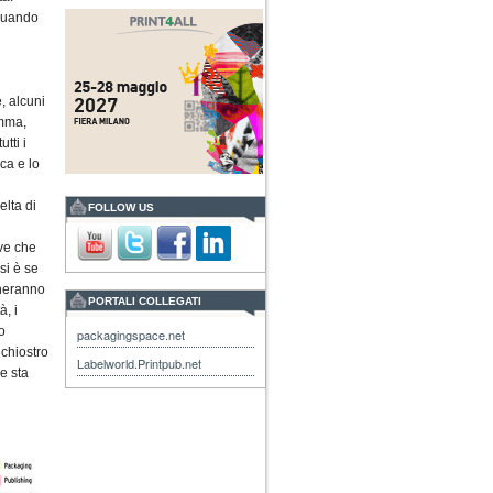
 quando
, alcuni
amma,
tti i
ca e lo
elta di
FOLLOW US
ve che
si è se
oneranno
PORTALI COLLEGATI
à, i
o
packagingspace.net
nchiostro
Labelworld.Printpub.net
 e sta