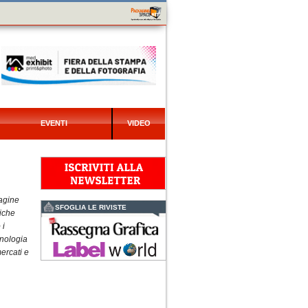
EVENTI
VIDEO
dagine
SFOGLIA LE RIVISTE
tiche
 i
cnologia
mercati e