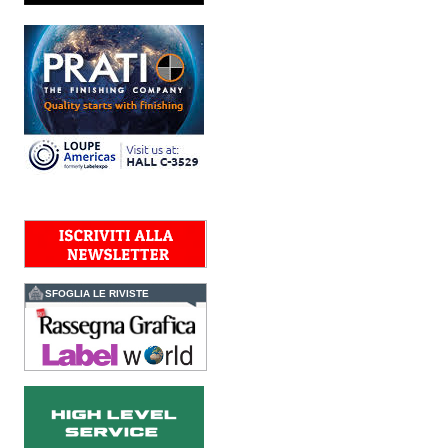
integrare nel proprio
workflow la nuova
AccurioJet 30000 di Konica
Minolta, il sistema inkjet UV
LED B2+ progettato per...
Polyedra diventa un
marchio europeo: nasce
Polyedra Distribution
Group
Le società di distribuzione di
Torraspapel adottano il
brand Polyedra per
identificare l’attività di
distribuzione in Italia,
Spagna, Francia e...
Kolor+Service e T&K
acquisiscono Tecnologie
Grafiche
SFOGLIA LE RIVISTE
L’intesa porta nel Gruppo
una gamma completa di
soluzioni per la misurazione
e il controllo del colore e
della qualità di stampa - e
l’esperienza di...
Assemblea Acimga:
investimenti, occupazione
e ripresa degli ordini