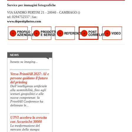
OPERATORI
Service per immagini fotografiche
VIA SANDRO PERTINI 21 - 20040 - CAMBIAGO ()
ENTI E
tel: 0294752557 | fax:
ASSOCIAZIONI
www.depositphotos.com
ZOOM
PROFILO
PRODOTTI
POST
Konica Minolta presenta
REFERENZE
VIDEO
AZIENDALE
E SERVIZI
CORRELATI
TEMATICI
Specim RETEX
Konica Minolta, realtà di
riferimento a livello globale
EVENTI
nelle soluzioni di imaging,
presenta Specim RETEX,
NEWS
una soluzione completa
basata su imaging...
VIDEO
Verso Print4All 2027: AI e
persone guidano il futuro
del printing
Dall’intelligenza artificiale
alla sostenibilità, fino agli
scenari geopolitici e alle
nuove competenze: la
Print4All Conference ha
delineato le...
UTVI accelera la crescita
con AccurioJet 30000
La trasformazione del
mercato della stampa