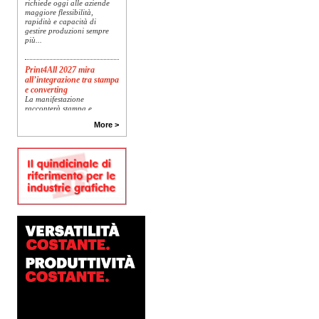
richiede oggi alle aziende
maggiore flessibilità,
rapidità e capacità di
gestire produzioni sempre
più...
Print4All 2027 mira
all’integrazione tra stampa
e converting
La manifestazione
racconterà stampa e
converting a 360 gradi: dal
package printing alle
More >
applicazioni industriali, fino
alla visual communication.
Una...
Platinum Technologies
presenta SIGNATURE
Flatbed
Dopo anni di ricerca,
sviluppo e analisi
approfondita delle reali
esigenze produttive del
mercato, Platinum
Technologies, centro
europeo di ricerca e...
Nava Press sceglie
AccurioJet 30000
Nava Press ha scelto di