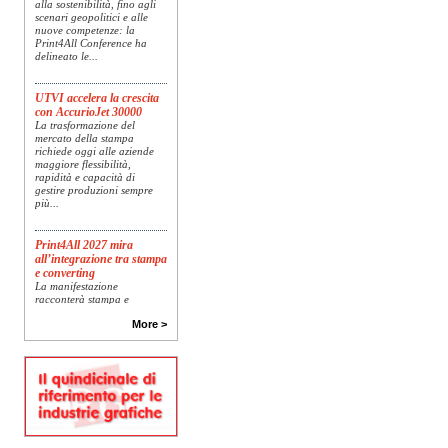
scenari geopolitici e alle
nuove competenze: la
Print4All Conference ha
delineato le...
UTVI accelera la crescita
con AccurioJet 30000
La trasformazione del
mercato della stampa
richiede oggi alle aziende
maggiore flessibilità,
rapidità e capacità di
gestire produzioni sempre
più...
Print4All 2027 mira
all’integrazione tra stampa
e converting
La manifestazione
racconterà stampa e
converting a 360 gradi: dal
package printing alle
More >
applicazioni industriali, fino
alla visual communication.
Una...
Platinum Technologies
presenta SIGNATURE
Flatbed
Dopo anni di ricerca,