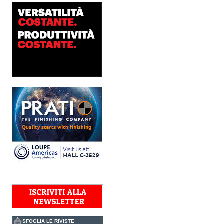
sviluppo e analisi
approfondita delle reali
esigenze produttive del
mercato, Platinum
Technologies, centro
europeo di ricerca e...
Nava Press sceglie
AccurioJet 30000
Nava Press ha scelto di
integrare nel proprio
workflow la nuova
AccurioJet 30000 di Konica
Minolta, il sistema inkjet UV
LED B2+ progettato per...
Polyedra diventa un
marchio europeo: nasce
Polyedra Distribution
Group
Le società di distribuzione di
Torraspapel adottano il
brand Polyedra per
identificare l’attività di
distribuzione in Italia,
Spagna, Francia e...
Kolor+Service e T&K
acquisiscono Tecnologie
Grafiche
SFOGLIA LE RIVISTE