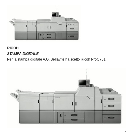
OPERATORI
ENTI E
ASSOCIAZIONI
ZOOM
TEMATICI
RICOH
EVENTI
STAMPA DIGITALE
Per la stampa digitale A.G. Bellavite ha scelto Ricoh ProC751
VIDEO
.
.