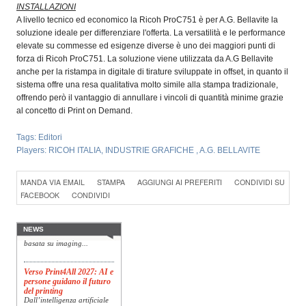
INSTALLAZIONI
A livello tecnico ed economico la Ricoh ProC751 è per A.G. Bellavite la
soluzione ideale per differenziare l'offerta. La versatilità e le performance
elevate su commesse ed esigenze diverse è uno dei maggiori punti di
forza di Ricoh ProC751. La soluzione viene utilizzata da A.G Bellavite
anche per la ristampa in digitale di tirature sviluppate in offset, in quanto il
sistema offre una resa qualitativa molto simile alla stampa tradizionale,
offrendo però il vantaggio di annullare i vincoli di quantità minime grazie
al concetto di Print on Demand.
Tags:
Editori
Players:
RICOH ITALIA
,
INDUSTRIE GRAFICHE
,
A.G. BELLAVITE
Konica Minolta presenta
MANDA VIA EMAIL
STAMPA
AGGIUNGI AI PREFERITI
CONDIVIDI SU
Specim RETEX
FACEBOOK
CONDIVIDI
Konica Minolta, realtà di
riferimento a livello globale
nelle soluzioni di imaging,
presenta Specim RETEX,
NEWS
una soluzione completa
basata su imaging...
Verso Print4All 2027: AI e
persone guidano il futuro
del printing
Dall’intelligenza artificiale
alla sostenibilità, fino agli