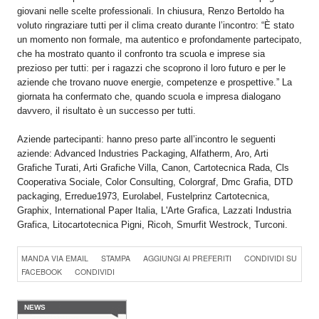
giovani nelle scelte professionali. In chiusura, Renzo Bertoldo ha
voluto ringraziare tutti per il clima creato durante l’incontro: “È stato
un momento non formale, ma autentico e profondamente partecipato,
che ha mostrato quanto il confronto tra scuola e imprese sia
prezioso per tutti: per i ragazzi che scoprono il loro futuro e per le
aziende che trovano nuove energie, competenze e prospettive.” La
giornata ha confermato che, quando scuola e impresa dialogano
davvero, il risultato è un successo per tutti.
Aziende partecipanti: hanno preso parte all’incontro le seguenti
aziende: Advanced Industries Packaging, Alfatherm, Aro, Arti
Grafiche Turati, Arti Grafiche Villa, Canon, Cartotecnica Rada, Cls
Cooperativa Sociale, Color Consulting, Colorgraf, Dmc Grafia, DTD
packaging, Erredue1973, Eurolabel, Fustelprinz Cartotecnica,
Graphix, International Paper Italia, L'Arte Grafica, Lazzati Industria
Grafica, Litocartotecnica Pigni, Ricoh, Smurfit Westrock, Turconi.
Konica Minolta presenta
MANDA VIA EMAIL
STAMPA
AGGIUNGI AI PREFERITI
CONDIVIDI SU
Specim RETEX
Konica Minolta, realtà di
FACEBOOK
CONDIVIDI
riferimento a livello globale
nelle soluzioni di imaging,
presenta Specim RETEX,
una soluzione completa
NEWS
basata su imaging...