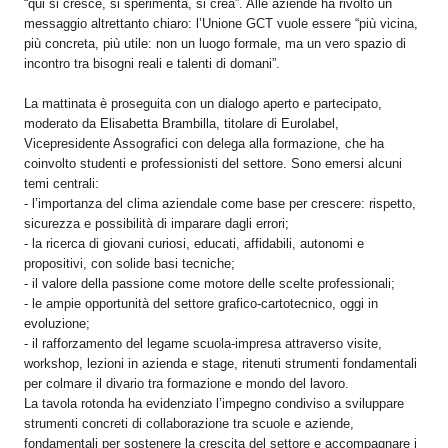
“qui si cresce, si sperimenta, si crea”. Alle aziende ha rivolto un
messaggio altrettanto chiaro: l’Unione GCT vuole essere “più vicina,
più concreta, più utile: non un luogo formale, ma un vero spazio di
incontro tra bisogni reali e talenti di domani”.
La mattinata è proseguita con un dialogo aperto e partecipato,
moderato da Elisabetta Brambilla, titolare di Eurolabel,
Vicepresidente Assografici con delega alla formazione, che ha
coinvolto studenti e professionisti del settore. Sono emersi alcuni
temi centrali:
- l’importanza del clima aziendale come base per crescere: rispetto,
sicurezza e possibilità di imparare dagli errori;
- la ricerca di giovani curiosi, educati, affidabili, autonomi e
propositivi, con solide basi tecniche;
- il valore della passione come motore delle scelte professionali;
- le ampie opportunità del settore grafico-cartotecnico, oggi in
evoluzione;
- il rafforzamento del legame scuola-impresa attraverso visite,
workshop, lezioni in azienda e stage, ritenuti strumenti fondamentali
per colmare il divario tra formazione e mondo del lavoro.
La tavola rotonda ha evidenziato l’impegno condiviso a sviluppare
strumenti concreti di collaborazione tra scuole e aziende,
fondamentali per sostenere la crescita del settore e accompagnare i