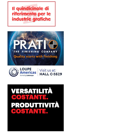
Una...
Platinum Technologies
presenta SIGNATURE
Flatbed
Dopo anni di ricerca,
sviluppo e analisi
approfondita delle reali
esigenze produttive del
mercato, Platinum
Technologies, centro
europeo di ricerca e...
Polyedra diventa un
marchio europeo: nasce
Polyedra Distribution
Group
Le società di distribuzione di
Torraspapel adottano il
brand Polyedra per
identificare l’attività di
distribuzione in Italia,
Spagna, Francia e...
Kolor+Service e T&K
acquisiscono Tecnologie
Grafiche
L’intesa porta nel Gruppo
una gamma completa di
soluzioni per la misurazione