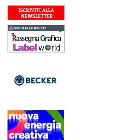
e il controllo del colore e
della qualità di stampa - e
l’esperienza di...
Assemblea Acimga:
investimenti, occupazione
SFOGLIA LE RIVISTE
e ripresa degli ordini
sostengono il settore
In un contesto di mercato
sempre più competitivo, il
settore delle tecnologie per
la stampa e il converting
conferma la propria
capacità di...
Fujifilm Business
Innovation lancia Revoria
Press™ PC2120
Il nuovo modello di punta
della serie Revoria Press™
dedicata alla stampa
professionale di alta gamma
è caratterizzato da
automazione avanzata
basata...
Fujifilm investe
nell'healthcare
FUJIFILM ha posato la
prima pietra del nuovo
Centro Europeo di Training