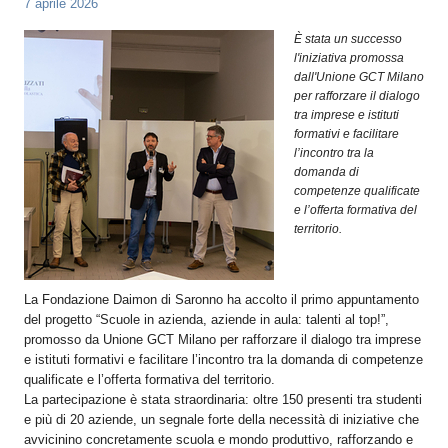
7 aprile 2026
OPERATORI
È stata un successo
ENTI E
l'iniziativa promossa
ASSOCIAZIONI
dall'Unione GCT Milano
per rafforzare il dialogo
ZOOM
tra imprese e istituti
TEMATICI
formativi e facilitare
l’incontro tra la
EVENTI
domanda di
competenze qualificate
VIDEO
e l’offerta formativa del
territorio.
La Fondazione Daimon di Saronno ha accolto il primo appuntamento
del progetto “Scuole in azienda, aziende in aula: talenti al top!”,
promosso da Unione GCT Milano per rafforzare il dialogo tra imprese
e istituti formativi e facilitare l’incontro tra la domanda di competenze
qualificate e l’offerta formativa del territorio.
La partecipazione è stata straordinaria: oltre 150 presenti tra studenti
e più di 20 aziende, un segnale forte della necessità di iniziative che
avvicinino concretamente scuola e mondo produttivo, rafforzando e