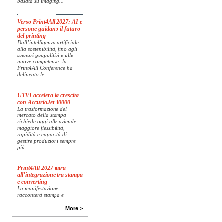
Verso Print4All 2027: AI e
persone guidano il futuro
del printing
Dall’intelligenza artificiale
alla sostenibilità, fino agli
scenari geopolitici e alle
nuove competenze: la
Print4All Conference ha
delineato le...
UTVI accelera la crescita
con AccurioJet 30000
La trasformazione del
mercato della stampa
richiede oggi alle aziende
maggiore flessibilità,
rapidità e capacità di
gestire produzioni sempre
più...
Print4All 2027 mira
all’integrazione tra stampa
e converting
La manifestazione
racconterà stampa e
converting a 360 gradi: dal
package printing alle
More >
applicazioni industriali, fino
alla visual communication.