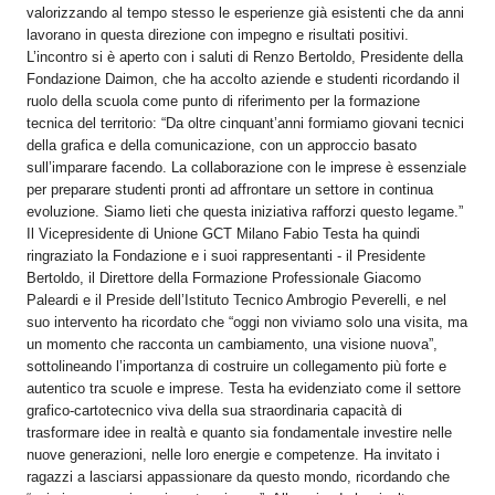
valorizzando al tempo stesso le esperienze già esistenti che da anni
lavorano in questa direzione con impegno e risultati positivi.
L’incontro si è aperto con i saluti di Renzo Bertoldo, Presidente della
Fondazione Daimon, che ha accolto aziende e studenti ricordando il
ruolo della scuola come punto di riferimento per la formazione
tecnica del territorio: “Da oltre cinquant’anni formiamo giovani tecnici
della grafica e della comunicazione, con un approccio basato
sull’imparare facendo. La collaborazione con le imprese è essenziale
per preparare studenti pronti ad affrontare un settore in continua
evoluzione. Siamo lieti che questa iniziativa rafforzi questo legame.”
Il Vicepresidente di Unione GCT Milano Fabio Testa ha quindi
ringraziato la Fondazione e i suoi rappresentanti - il Presidente
Bertoldo, il Direttore della Formazione Professionale Giacomo
Paleardi e il Preside dell’Istituto Tecnico Ambrogio Peverelli, e nel
suo intervento ha ricordato che “oggi non viviamo solo una visita, ma
un momento che racconta un cambiamento, una visione nuova”,
sottolineando l’importanza di costruire un collegamento più forte e
autentico tra scuole e imprese. Testa ha evidenziato come il settore
grafico-cartotecnico viva della sua straordinaria capacità di
trasformare idee in realtà e quanto sia fondamentale investire nelle
nuove generazioni, nelle loro energie e competenze. Ha invitato i
ragazzi a lasciarsi appassionare da questo mondo, ricordando che