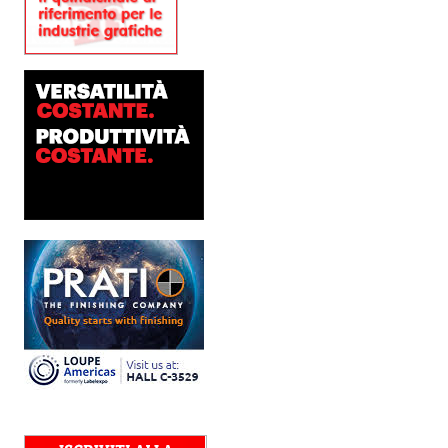
Platinum Technologies
presenta SIGNATURE
Flatbed
Dopo anni di ricerca,
sviluppo e analisi
approfondita delle reali
esigenze produttive del
mercato, Platinum
Technologies, centro
europeo di ricerca e...
Polyedra diventa un
marchio europeo: nasce
Polyedra Distribution
Group
Le società di distribuzione di
Torraspapel adottano il
brand Polyedra per
identificare l’attività di
distribuzione in Italia,
Spagna, Francia e...
Kolor+Service e T&K
acquisiscono Tecnologie
Grafiche
L’intesa porta nel Gruppo
una gamma completa di
soluzioni per la misurazione
e il controllo del colore e
della qualità di stampa - e
l’esperienza di...