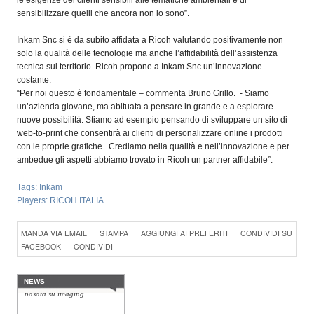
sensibilizzare quelli che ancora non lo sono”.
Inkam Snc si è da subito affidata a Ricoh valutando positivamente non
solo la qualità delle tecnologie ma anche l’affidabilità dell’assistenza
tecnica sul territorio. Ricoh propone a Inkam Snc un’innovazione
costante.
“Per noi questo è fondamentale – commenta Bruno Grillo. - Siamo
un’azienda giovane, ma abituata a pensare in grande e a esplorare
nuove possibilità. Stiamo ad esempio pensando di sviluppare un sito di
web-to-print che consentirà ai clienti di personalizzare online i prodotti
con le proprie grafiche. Crediamo nella qualità e nell’innovazione e per
ambedue gli aspetti abbiamo trovato in Ricoh un partner affidabile”.
Tags:
Inkam
Players:
RICOH ITALIA
Konica Minolta presenta
MANDA VIA EMAIL
STAMPA
AGGIUNGI AI PREFERITI
CONDIVIDI SU
Specim RETEX
Konica Minolta, realtà di
FACEBOOK
CONDIVIDI
riferimento a livello globale
nelle soluzioni di imaging,
presenta Specim RETEX,
una soluzione completa
NEWS
basata su imaging...