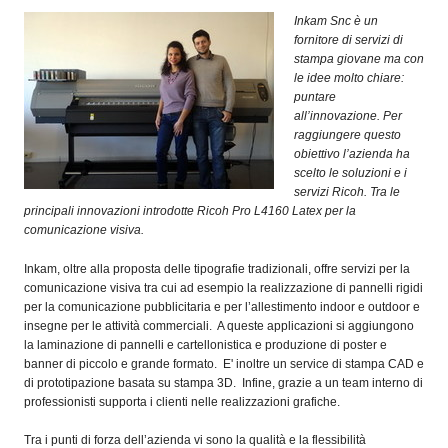
OPERATORI
Inkam Snc è un
fornitore di servizi di
ENTI E
stampa giovane ma con
ASSOCIAZIONI
le idee molto chiare:
puntare
ZOOM
all’innovazione. Per
TEMATICI
raggiungere questo
obiettivo l’azienda ha
EVENTI
scelto le soluzioni e i
servizi Ricoh. Tra le
VIDEO
principali innovazioni introdotte Ricoh Pro L4160 Latex per la
comunicazione visiva.
Inkam, oltre alla proposta delle tipografie tradizionali, offre servizi per la
comunicazione visiva tra cui ad esempio la realizzazione di pannelli rigidi
per la comunicazione pubblicitaria e per l’allestimento indoor e outdoor e
insegne per le attività commerciali. A queste applicazioni si aggiungono
la laminazione di pannelli e cartellonistica e produzione di poster e
banner di piccolo e grande formato. E' inoltre un service di stampa CAD e
di prototipazione basata su stampa 3D. Infine, grazie a un team interno di
professionisti supporta i clienti nelle realizzazioni grafiche.
Tra i punti di forza dell’azienda vi sono la qualità e la flessibilità