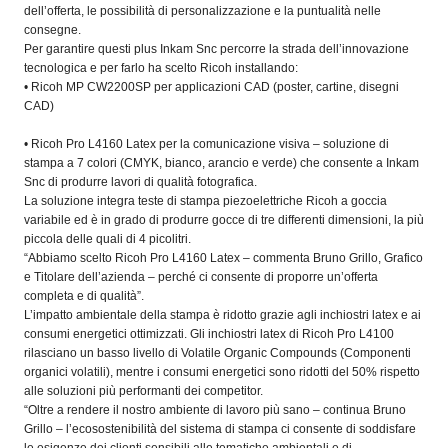
dell’offerta, le possibilità di personalizzazione e la puntualità nelle
consegne.
Per garantire questi plus Inkam Snc percorre la strada dell’innovazione
tecnologica e per farlo ha scelto Ricoh installando:
• Ricoh MP CW2200SP per applicazioni CAD (poster, cartine, disegni
CAD)
• Ricoh Pro L4160 Latex per la comunicazione visiva – soluzione di
stampa a 7 colori (CMYK, bianco, arancio e verde) che consente a Inkam
Snc di produrre lavori di qualità fotografica.
La soluzione integra teste di stampa piezoelettriche Ricoh a goccia
variabile ed è in grado di produrre gocce di tre differenti dimensioni, la più
piccola delle quali di 4 picolitri.
“Abbiamo scelto Ricoh Pro L4160 Latex – commenta Bruno Grillo, Grafico
e Titolare dell’azienda – perché ci consente di proporre un’offerta
completa e di qualità”.
L’impatto ambientale della stampa è ridotto grazie agli inchiostri latex e ai
consumi energetici ottimizzati. Gli inchiostri latex di Ricoh Pro L4100
rilasciano un basso livello di Volatile Organic Compounds (Componenti
organici volatili), mentre i consumi energetici sono ridotti del 50% rispetto
alle soluzioni più performanti dei competitor.
“Oltre a rendere il nostro ambiente di lavoro più sano – continua Bruno
Grillo – l’ecosostenibilità del sistema di stampa ci consente di soddisfare
le esigenze dei clienti sensibili alle tematiche ambientali e di