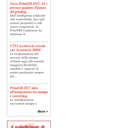
Verso Print4All 2027: AI e
persone guidano il futuro
del printing
Dall’intelligenza artificiale
alla sostenibilità, fino agli
scenari geopolitici e alle
nuove competenze: la
Print4All Conference ha
delineato le...
UTVI accelera la crescita
con AccurioJet 30000
La trasformazione del
mercato della stampa
richiede oggi alle aziende
maggiore flessibilità,
rapidità e capacità di
gestire produzioni sempre
più...
Print4All 2027 mira
all’integrazione tra stampa
e converting
La manifestazione
racconterà stampa e
converting a 360 gradi: dal
package printing alle
More >
applicazioni industriali, fino
alla visual communication.
Una...