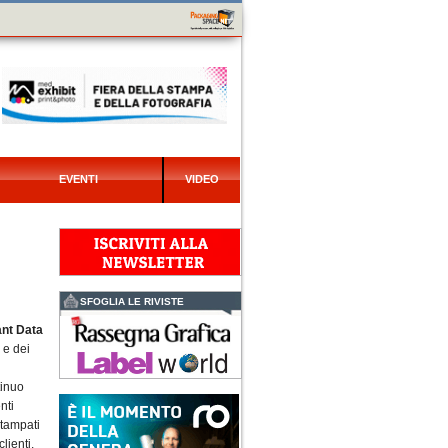
EVENTI
VIDEO
SFOGLIA LE RIVISTE
ant Data
 e dei
tinuo
nti
stampati
lienti.