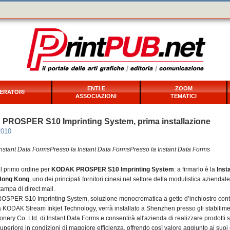
ENTI E
ZOOM
ERATORI
ASSOCIAZIONI
TEMATICI
ROSPER S10 Imprinting System, prima installazione
2010
Instant Data FormsPresso la Instant Data FormsPresso la Instant Data Forms
 il primo ordine per
KODAK PROSPER
S10 Imprinting System
: a firmarlo è la
Inst
Hong Kong
, uno dei principali fornitori cinesi nel settore della modulistica aziendale
stampa di direct mail.
PER S10 Imprinting System, soluzione monocromatica a getto d’inchiostro con
za KODAK Stream Inkjet Technology, verrà installato a Shenzhen presso gli stabilime
ionery Co. Ltd. di Instant Data Forms e consentirà all'azienda di realizzare prodotti 
superiore in condizioni di maggiore efficienza, offrendo così valore aggiunto ai suoi c