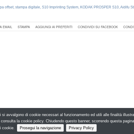
pa offset
,
stampa digitale
,
S10 Imprinting System
,
KODAK PROSPER S10
,
Aidifu S
A EMAIL
STAMPA
AGGIUNGI AI PREFERITI
CONDIVIDI SU FACEBOOK
CONDI
i si avvalgono di cookie necessari al funzionamento ed utili alle finalità illust
e, consulta la cookie policy. Chiudendo questo banner, scorrendo questa pagin
© Copyright 2026. PrintPUB.net - N.ro Iscrizione ROC 35480 -
Privacy policy
i cookie.
Prosegui la navigazione
Privacy Policy