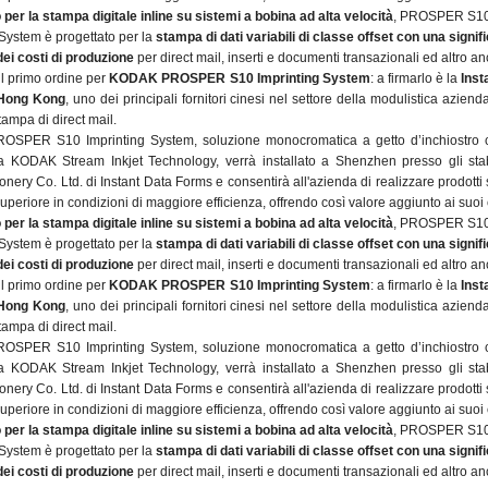
 per la stampa digitale inline su sistemi a bobina ad alta velocità
, PROSPER S1
 System è progettato per la
stampa di dati variabili di classe offset con una signif
dei costi di produzione
per direct mail, inserti e documenti transazionali ed altro an
 il primo ordine per
KODAK PROSPER S10 Imprinting System
: a firmarlo è la
Inst
 Hong Kong
, uno dei principali fornitori cinesi nel settore della modulistica aziend
stampa di direct mail.
SPER S10 Imprinting System, soluzione monocromatica a getto d’inchiostro 
za KODAK Stream Inkjet Technology, verrà installato a Shenzhen presso gli stab
ionery Co. Ltd. di Instant Data Forms e consentirà all'azienda di realizzare prodotti
superiore in condizioni di maggiore efficienza, offrendo così valore aggiunto ai suoi c
 per la stampa digitale inline su sistemi a bobina ad alta velocità
, PROSPER S1
 System è progettato per la
stampa di dati variabili di classe offset con una signif
dei costi di produzione
per direct mail, inserti e documenti transazionali ed altro an
 il primo ordine per
KODAK PROSPER S10 Imprinting System
: a firmarlo è la
Inst
 Hong Kong
, uno dei principali fornitori cinesi nel settore della modulistica aziend
stampa di direct mail.
SPER S10 Imprinting System, soluzione monocromatica a getto d’inchiostro 
za KODAK Stream Inkjet Technology, verrà installato a Shenzhen presso gli stab
ionery Co. Ltd. di Instant Data Forms e consentirà all'azienda di realizzare prodotti
superiore in condizioni di maggiore efficienza, offrendo così valore aggiunto ai suoi c
 per la stampa digitale inline su sistemi a bobina ad alta velocità
, PROSPER S1
 System è progettato per la
stampa di dati variabili di classe offset con una signif
dei costi di produzione
per direct mail, inserti e documenti transazionali ed altro an