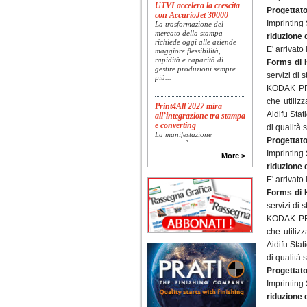
UTVI accelera la crescita
Progettato
con AccurioJet 30000
La trasformazione del
Imprinting
mercato della stampa
riduzione 
richiede oggi alle aziende
maggiore flessibilità,
E' arrivato
rapidità e capacità di
Forms di
gestire produzioni sempre
più...
servizi di 
KODAK PRO
che utiliz
Print4All 2027 mira
all’integrazione tra stampa
Aidifu Stat
e converting
di qualità 
La manifestazione
racconterà stampa e
Progettato
converting a 360 gradi: dal
Imprinting
More >
package printing alle
riduzione 
applicazioni industriali, fino
alla visual communication.
E' arrivato
Una...
Forms di
servizi di 
Platinum Technologies
KODAK PRO
presenta SIGNATURE
Flatbed
che utiliz
Dopo anni di ricerca,
Aidifu Stat
sviluppo e analisi
di qualità 
approfondita delle reali
esigenze produttive del
Progettato
mercato, Platinum
Imprinting
Technologies, centro
europeo di ricerca e...
riduzione 