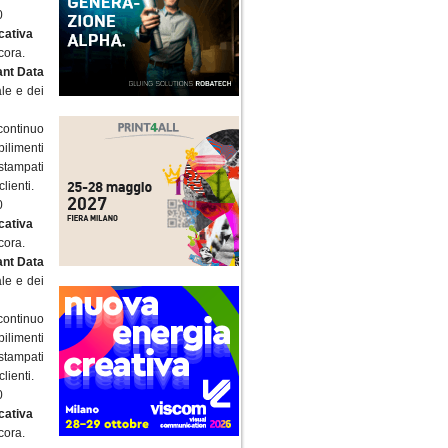
0
icativa
cora.
ant Data
ale e dei
continuo
ilimenti
 stampati
lienti.
0
icativa
cora.
ant Data
ale e dei
continuo
ilimenti
 stampati
lienti.
0
icativa
cora.