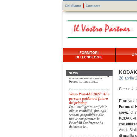
Chi Siamo
Contacts
Konica Minolta presenta
FORNITORI
OP
Specim RETEX
DI TECNOLOGIE
Konica Minolta, realtà di
riferimento a livello globale
nelle soluzioni di imaging,
KODAK P
presenta Specim RETEX,
NEWS
una soluzione completa
26 aprile 
basata su imaging...
Presso la 
Verso Print4All 2027: AI e
persone guidano il futuro
del printing
E' arrivato
Dall’intelligenza artificiale
Forms di 
alla sostenibilità, fino agli
servizi di 
scenari geopolitici e alle
nuove competenze: la
KODAK PROS
Print4All Conference ha
che utiliz
delineato le...
Aidifu Stat
di qualità 