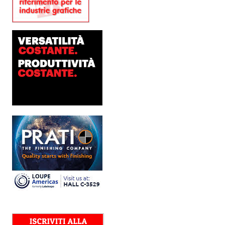
presenta SIGNATURE
Flatbed
Dopo anni di ricerca,
sviluppo e analisi
approfondita delle reali
esigenze produttive del
mercato, Platinum
Technologies, centro
europeo di ricerca e...
Nava Press sceglie
AccurioJet 30000
Nava Press ha scelto di
integrare nel proprio
workflow la nuova
AccurioJet 30000 di Konica
Minolta, il sistema inkjet UV
LED B2+ progettato per...
Polyedra diventa un
marchio europeo: nasce
Polyedra Distribution
Group
Le società di distribuzione di
Torraspapel adottano il
brand Polyedra per
identificare l’attività di
distribuzione in Italia,
Spagna, Francia e...