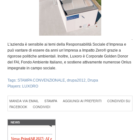
.
L'azienda è sensibile ai temi della Responsabilità Sociale d’Impresa e
può vantare di essere da anni un’impresa a Impatto Zero® grazie a
rigorose politiche ambientali. Inoltre, Luxoro è Corporate Golden Donor
del FAI, Fondo Ambiente Italiano, e sostiene attivamente numerose Onlus
impegnate in campo sociale.
Tags:
STAMPA CONVENZIONALE
,
drupa2012
,
Drupa
Players:
LUXORO
Konica Minolta presenta
Specim RETEX
MANDA VIA EMAIL
STAMPA
AGGIUNGI AI PREFERITI
CONDIVIDI SU
Konica Minolta, realtà di
FACEBOOK
CONDIVIDI
riferimento a livello globale
nelle soluzioni di imaging,
presenta Specim RETEX,
una soluzione completa
NEWS
basata su imaging...
Verso Print4All 2027: AI e
persone guidano il futuro