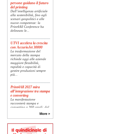
del printing
Dall’intelligenza artificiale
alla sostenibilità, fino agli
scenari geopolitici e alle
nuove competenze: la
Print4All Conference ha
delineato le...
UTVI accelera la crescita
con AccurioJet 30000
La trasformazione del
mercato della stampa
richiede oggi alle aziende
maggiore flessibilità,
rapidità e capacità di
gestire produzioni sempre
più...
Print4All 2027 mira
all’integrazione tra stampa
e converting
La manifestazione
racconterà stampa e
converting a 360 gradi: dal
package printing alle
applicazioni industriali, fino
More >
alla visual communication.
Una...
Platinum Technologies