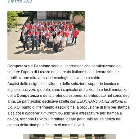
2 marzo 2012
OPERATORI
ENTI E
ASSOCIAZIONI
ZOOM
TEMATICI
EVENTI
VIDEO
Competenza
e
Passione
sono gli ingredienti che caratterizzano da
sempre l’opera di
Luxoro
nel mercato italiano della decorazione e
nobilitazione attraverso le tecnologie di stampa a caldo.
Analisi delle esigenze, sviluppo delle soluzioni, supporto tecnico e
logistico, servizio globale, sono i capisaldi dell’azienda e testimonianza
della
Competenza
e della profonda esperienza sviluppate nel corso degli
anni. Le partnership esclusive strette con
LEONHARD KURZ Stiftung &
Co. KG
(punto di riferimento assoluto nella produzione di film per stampa
a caldo) e
hinderer + mühlich KG
(cliché e attrezzature per stampa a
caldo), rendono Luxoro il fornitore ideale per qualsiasi esigenza nel
campo della stampa e finitura di materiali vari.
.