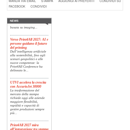
MANDA VIA EMAIL
STAMPA
AGGIUNGI AI PREFERITI
CONDIVIDI SU
Specim RETEX
FACEBOOK
CONDIVIDI
Konica Minolta, realtà di
riferimento a livello globale
nelle soluzioni di imaging,
presenta Specim RETEX,
NEWS
una soluzione completa
basata su imaging...
Verso Print4All 2027: AI e
persone guidano il futuro
del printing
Dall’intelligenza artificiale
alla sostenibilità, fino agli
scenari geopolitici e alle
nuove competenze: la
Print4All Conference ha
delineato le...
UTVI accelera la crescita
con AccurioJet 30000
La trasformazione del
mercato della stampa
richiede oggi alle aziende
maggiore flessibilità,
rapidità e capacità di
gestire produzioni sempre
più...
Print4All 2027 mira
all’integrazione tra stampa