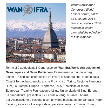
OPERATORI
World Newspaper
Congress / World
ENTI E
Editors Forum, dall'8
ASSOCIAZIONI
all'11 giugno 2014,
Torino accoglierà 1200
ZOOM
direttori di testate
TEMATICI
giornalistiche ed editori
di tutto il mondo.
EVENTI
VIDEO
Torino si è aggiudicata il Congresso del
Wan-Ifra, World Association of
Newspapers and News Publishers
, l’associazione mondiale degli
editori. Un risultato ottenuto con un lavoro di squadra che, guidato dalla
Città di Torino, ha coinvolto anche Provincia di Torino, Regione Piemonte
, Fiat, La Stampa, Gruppo L'Espresso, RCS, Università di Torino,
Eeuropean Training Foundation e Istituto Universitario di Studi Europei.
La candidatura, presentata il 22 aprile a Parigi durante il board
dell’Associazione e sostenuta con un video messaggio del Sindaco Piero
Fassino, è stata inoltre supportata operativamente da Turismo Torino,