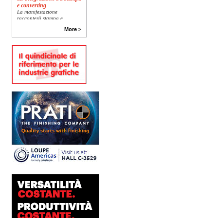
e converting
La manifestazione
racconterà stampa e
converting a 360 gradi: dal
package printing alle
More >
applicazioni industriali, fino
alla visual communication.
Una...
Platinum Technologies
presenta SIGNATURE
Flatbed
Dopo anni di ricerca,
sviluppo e analisi
approfondita delle reali
esigenze produttive del
mercato, Platinum
Technologies, centro
europeo di ricerca e...
Nava Press sceglie
AccurioJet 30000
Nava Press ha scelto di
integrare nel proprio
workflow la nuova
AccurioJet 30000 di Konica
Minolta, il sistema inkjet UV
LED B2+ progettato per...
Polyedra diventa un
marchio europeo: nasce