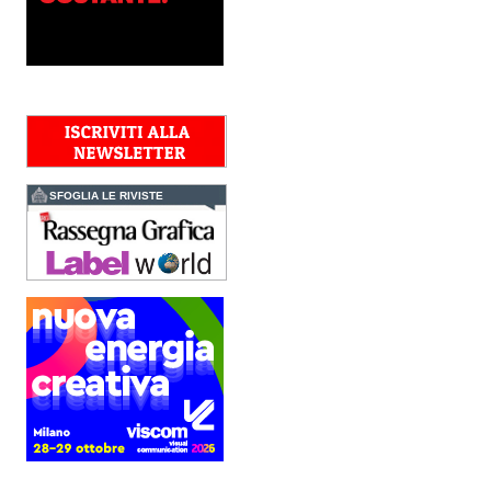
Polyedra Distribution
Group
Le società di distribuzione di
Torraspapel adottano il
brand Polyedra per
identificare l’attività di
distribuzione in Italia,
Spagna, Francia e...
Kolor+Service e T&K
acquisiscono Tecnologie
Grafiche
SFOGLIA LE RIVISTE
L’intesa porta nel Gruppo
una gamma completa di
soluzioni per la misurazione
e il controllo del colore e
della qualità di stampa - e
l’esperienza di...
Assemblea Acimga:
investimenti, occupazione
e ripresa degli ordini
sostengono il settore
In un contesto di mercato
sempre più competitivo, il
settore delle tecnologie per
la stampa e il converting
conferma la propria
capacità di...