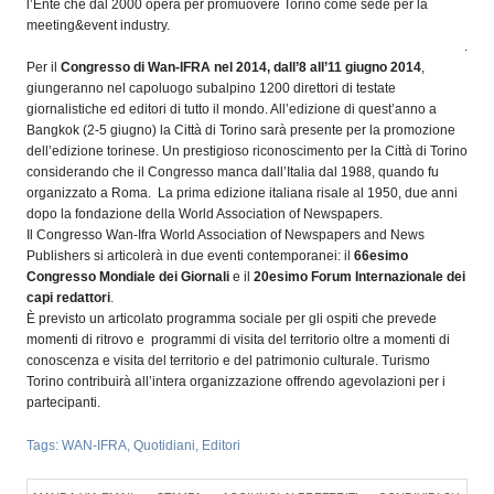
l’Ente che dal 2000 opera per promuovere Torino come sede per la
meeting&event industry.
.
Per il
Congresso di Wan-IFRA nel 2014, dall’8 all’11 giugno 2014
,
giungeranno nel capoluogo subalpino 1200 direttori di testate
giornalistiche ed editori di tutto il mondo. All’edizione di quest’anno a
Bangkok (2-5 giugno) la Città di Torino sarà presente per la promozione
dell’edizione torinese. Un prestigioso riconoscimento per la Città di Torino
considerando che il Congresso manca dall’Italia dal 1988, quando fu
organizzato a Roma. La prima edizione italiana risale al 1950, due anni
dopo la fondazione della World Association of Newspapers.
Il Congresso Wan-Ifra World Association of Newspapers and News
Publishers si articolerà in due eventi contemporanei: il
66esimo
Congresso Mondiale dei Giornali
e il
20esimo Forum Internazionale dei
capi redattori
.
È previsto un articolato programma sociale per gli ospiti che prevede
momenti di ritrovo e programmi di visita del territorio oltre a momenti di
conoscenza e visita del territorio e del patrimonio culturale. Turismo
Torino contribuirà all’intera organizzazione offrendo agevolazioni per i
partecipanti.
Tags:
WAN-IFRA
,
Quotidiani
,
Editori
Konica Minolta presenta