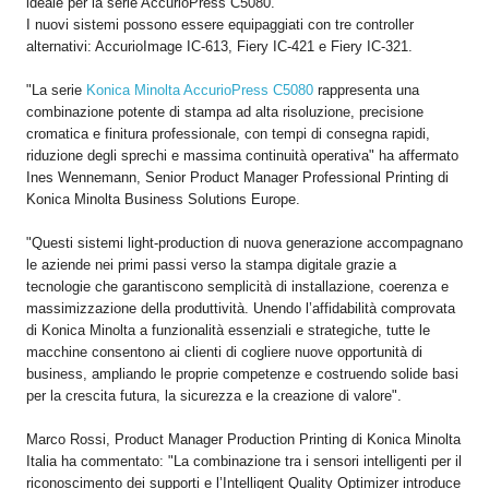
ideale per la serie AccurioPress C5080.
I nuovi sistemi possono essere equipaggiati con tre controller
alternativi: AccurioImage IC-613, Fiery IC-421 e Fiery IC-321.
"La serie
Konica Minolta AccurioPress C5080
rappresenta una
combinazione potente di stampa ad alta risoluzione, precisione
cromatica e finitura professionale, con tempi di consegna rapidi,
riduzione degli sprechi e massima continuità operativa" ha affermato
Ines Wennemann, Senior Product Manager Professional Printing di
Konica Minolta Business Solutions Europe.
"Questi sistemi light-production di nuova generazione accompagnano
le aziende nei primi passi verso la stampa digitale grazie a
tecnologie che garantiscono semplicità di installazione, coerenza e
massimizzazione della produttività. Unendo l’affidabilità comprovata
di Konica Minolta a funzionalità essenziali e strategiche, tutte le
macchine consentono ai clienti di cogliere nuove opportunità di
business, ampliando le proprie competenze e costruendo solide basi
per la crescita futura, la sicurezza e la creazione di valore".
Marco Rossi, Product Manager Production Printing di Konica Minolta
Italia ha commentato: "La combinazione tra i sensori intelligenti per il
riconoscimento dei supporti e l’Intelligent Quality Optimizer introduce