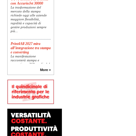
con AccurioJet 30000
La trasformazione del
mercato della stampa
richiede oggi alle aziende
maggiore flessibilità,
rapidità e capacità di
gestire produzioni sempre
più...
Print4All 2027 mira
all’integrazione tra stampa
e converting
La manifestazione
racconterà stampa e
converting a 360 gradi: dal
package printing alle
applicazioni industriali, fino
More >
alla visual communication.
Una...
Platinum Technologies
presenta SIGNATURE
Flatbed
Dopo anni di ricerca,
sviluppo e analisi
approfondita delle reali
esigenze produttive del
mercato, Platinum
Technologies, centro
europeo di ricerca e...