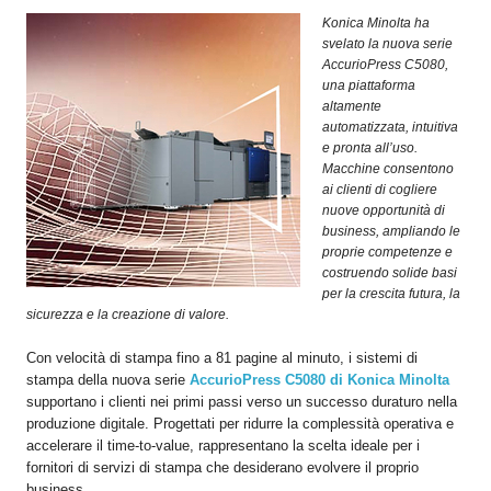
OPERATORI
Konica Minolta ha
svelato la nuova serie
ENTI E
AccurioPress C5080,
ASSOCIAZIONI
una piattaforma
altamente
ZOOM
automatizzata, intuitiva
TEMATICI
e pronta all’uso.
Macchine consentono
EVENTI
ai clienti di cogliere
nuove opportunità di
VIDEO
business, ampliando le
proprie competenze e
costruendo solide basi
per la crescita futura, la
sicurezza e la creazione di valore.
Con velocità di stampa fino a 81 pagine al minuto, i sistemi di
stampa della nuova serie
AccurioPress C5080 di Konica Minolta
supportano i clienti nei primi passi verso un successo duraturo nella
produzione digitale. Progettati per ridurre la complessità operativa e
accelerare il time-to-value, rappresentano la scelta ideale per i
fornitori di servizi di stampa che desiderano evolvere il proprio
business.