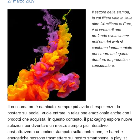
27 marzo 2019
OPERATORI
Il settore della stampa,
ENTI E
la cui filiera vale in Italia
ASSOCIAZIONI
oltre 24 miliardi di Euro,
è al centro di una
ZOOM
profonda evoluzionee
TEMATICI
nell’era del web si
conferma fondamentale
EVENTI
per creare un legame
duraturo tra prodotto e
VIDEO
consumatore.
Il consumatore è cambiato: sempre più avido di esperienze da
postare sui social, vuole entrare in relazione emozionale anche con i
prodotti che acquista. In questo contesto, il packaging esplora nuove
soluzioni per diventare un mezzo sempre più interattivo:
così,attraverso un codice stampato sulla confezione, le barrette
energetiche possono trasmettere sul nostro smartphone la playlist