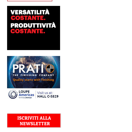
Dopo anni di ricerca,
sviluppo e analisi
approfondita delle reali
esigenze produttive del
mercato, Platinum
Technologies, centro
europeo di ricerca e...
Polyedra diventa un
marchio europeo: nasce
Polyedra Distribution
Group
Le società di distribuzione di
Torraspapel adottano il
brand Polyedra per
identificare l’attività di
distribuzione in Italia,
Spagna, Francia e...
Kolor+Service e T&K
acquisiscono Tecnologie
Grafiche
L’intesa porta nel Gruppo
una gamma completa di
soluzioni per la misurazione
e il controllo del colore e
della qualità di stampa - e
l’esperienza di...
Assemblea Acimga:
investimenti, occupazione