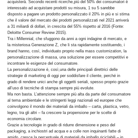
acquisterà. Secondo recenti ricerche,più del 50% dei consumatori è
interessato ad acquistare prodotti su misura, 1 su 5 sarebbe
disposto a pagare un prodotto personalizzato il 20% in più e si stima
che il valore del mercato dei prodotti personalizzati nel 2021 arriverà
a 31 miliardi di dollari, in crescita del 55% rispetto al 2016 (Fonte:
Deloitte Consumer Review 2015).
Tra i Millennial, che sfuggono da anni a ogni indagine di mercato, e
la misteriosa Generazione Z, che li sta rapidamente sostituendo, i
brand hanno, così, individuato proprio nella mass customization, la
personalizzazione di massa, una soluzione per essere competitivi e
incontrare le esigenze del consumatore.
La personalizzazione è, così,una delle principali direttrici delle
strategie di marketing di oggi per soddisfare il cliente, perché in
grado di rendere unici anche gli oggetti seriali, spesso proprio grazie
all’uso di tecniche di stampa sempre più evolute.
Ma non basta. L’attenzione sempre più alta da parte del consumatore
al tema ambientale e le stringenti leggi nazionali ed europee che
coinvolgono il mondo dei materiali da imballo – carta, plastica, vetro,
legno, tra gli altri – fa crescere la propensione per le scelte di
economia circolare.
Grazie a tecnologie in grado di ridurre dimensione e peso del
packaging, a inchiostri ad acqua e a colle non inquinanti fatte di
amido, cresce la percentuale di materiali da imballo riciclabili – in