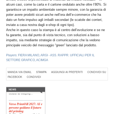
alcuni casi, come la carta e il cartone ondulato anche oltre l’80%. Si
garantisce un impatto ambientale sempre minore, con la garanzia di
poter avere prodotti sicuri anche nell’era dell’e-commerce che ha
dato un forte impulso agli imballi secondari (le scatole dei corrieri,
inviate a casa nostra dagli e-shop di ogni tipo).
Anche in questo caso la stampa è al centro dell’evoluzione e se ne
fa garante, sia dal punto di vista tecnico, con soluzioni a basso
impatto, sia mediante strategie di comunicazione che la vedono
principale veicolo del messaggio “green” lanciato dal prodotto.
Players:
FIERA MILANO
,
ARGI - ASS. RAPPR. UFFICIALI PER IL
SETTORE GRAFICO
,
ACIMGA
Konica Minolta presenta
MANDA VIA EMAIL
STAMPA
AGGIUNGI AI PREFERITI
CONDIVIDI SU
Specim RETEX
Konica Minolta, realtà di
FACEBOOK
CONDIVIDI
riferimento a livello globale
nelle soluzioni di imaging,
presenta Specim RETEX,
una soluzione completa
NEWS
basata su imaging...
Verso Print4All 2027: AI e
persone guidano il futuro
del printing
Dall’intelligenza artificiale