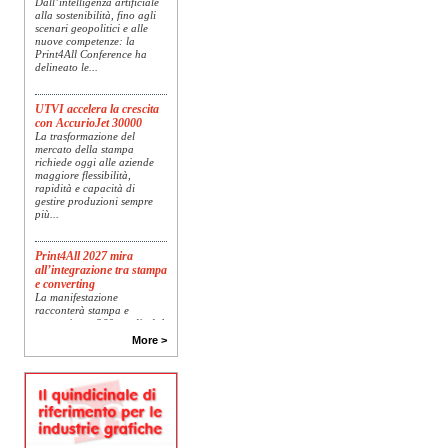
alla sostenibilità, fino agli
scenari geopolitici e alle
nuove competenze: la
Print4All Conference ha
delineato le...
UTVI accelera la crescita
con AccurioJet 30000
La trasformazione del
mercato della stampa
richiede oggi alle aziende
maggiore flessibilità,
rapidità e capacità di
gestire produzioni sempre
più...
Print4All 2027 mira
all’integrazione tra stampa
e converting
La manifestazione
racconterà stampa e
converting a 360 gradi: dal
package printing alle
More >
applicazioni industriali, fino
alla visual communication.
Una...
Platinum Technologies
presenta SIGNATURE
Flatbed