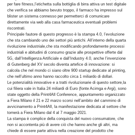
per fare fitness,l’etichetta sulla bottiglia di birra attiva un test digitale
che verifica se abbiamo bevuto troppo, il farmaco ha impresso sul
blister un sistema connesso per permetterci di comunicare
direttamente via web alla casa farmaceutica eventuali problemi
riscontrati.
Principale fautore di questo progresso è la stampa 4.0, l’evoluzione
che sta cambiando uno dei settori più antichi. All’interno della quarta
rivoluzione industriale,che sta modificando profondamente processi
industriali e abitudini di consumo grazie alle prospettive offerte dal
5G, dall’Intelligenza Artificiale e dall’Industry 4.0, anche l’invenzione
di Gutenberg del XV secolo diventa artefice di innovazione: si
calcola che nel mondo ci siano oltre 900 startup dedicate al printing,
che nell’ultimo anno hanno raccolto circa 1 miliardo di dollari.
Le potenzialità innovative e a tratti rivoluzionarie di questo settore,la
cui filiera vale in Italia 24 miliardi di Euro (fonte Acimga e Argi), sono
state oggetto della Print4All Conference, appuntamento organizzato
a Fiera Milano il 21 e 22 marzo scorsi nell’ambito del cammino di
avvicinamento a Print4All, la manifestazione dedicata al settore che
tornerà a Fiera Milano dal 4 al 7 maggio 2021.
La stampa è complice della conquista del nuovo consumatore, che
non si accontenta più di avere ciò che hanno anche gli altri, ma
chiede di essere parte attiva nella creazione del prodotto che