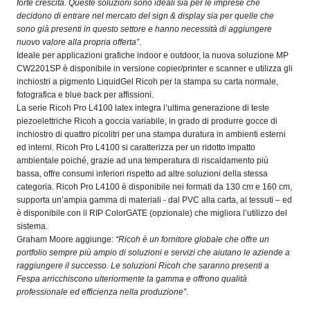
forte crescita. Queste soluzioni sono ideali sia per le imprese che
decidono di entrare nel mercato del sign & display sia per quelle che
sono già presenti in questo settore e hanno necessità di aggiungere
nuovo valore alla propria offerta”
.
Ideale per applicazioni grafiche indoor e outdoor, la nuova soluzione MP
CW2201SP è disponibile in versione copier/printer e scanner e utilizza gli
inchiostri a pigmento LiquidGel Ricoh per la stampa su carta normale,
fotografica e blue back per affissioni.
La serie Ricoh Pro L4100 latex integra l’ultima generazione di teste
piezoelettriche Ricoh a goccia variabile, in grado di produrre gocce di
inchiostro di quattro picolitri per una stampa duratura in ambienti esterni
ed interni. Ricoh Pro L4100 si caratterizza per un ridotto impatto
ambientale poiché, grazie ad una temperatura di riscaldamento più
bassa, offre consumi inferiori rispetto ad altre soluzioni della stessa
categoria. Ricoh Pro L4100 è disponibile nei formati da 130 cm e 160 cm,
supporta un’ampia gamma di materiali - dal PVC alla carta, ai tessuti – ed
è disponibile con il RIP ColorGATE (opzionale) che migliora l’utilizzo del
sistema.
Graham Moore aggiunge:
“Ricoh è un fornitore globale che offre un
portfolio sempre più ampio di soluzioni e servizi che aiutano le aziende a
raggiungere il successo. Le soluzioni Ricoh che saranno presenti a
Fespa arricchiscono ulteriormente la gamma e offrono qualità
professionale ed efficienza nella produzione”
.