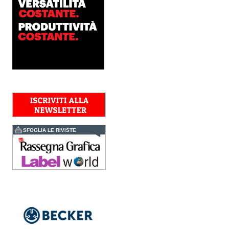
Minolta, il sistema inkjet UV
LED B2+ progettato per...
Polyedra diventa un
marchio europeo: nasce
Polyedra Distribution
Group
Le società di distribuzione di
Torraspapel adottano il
brand Polyedra per
identificare l’attività di
distribuzione in Italia,
Spagna, Francia e...
Kolor+Service e T&K
acquisiscono Tecnologie
Grafiche
SFOGLIA LE RIVISTE
L’intesa porta nel Gruppo
una gamma completa di
soluzioni per la misurazione
e il controllo del colore e
della qualità di stampa - e
l’esperienza di...
Assemblea Acimga:
investimenti, occupazione
e ripresa degli ordini
sostengono il settore
In un contesto di mercato
sempre più competitivo, il