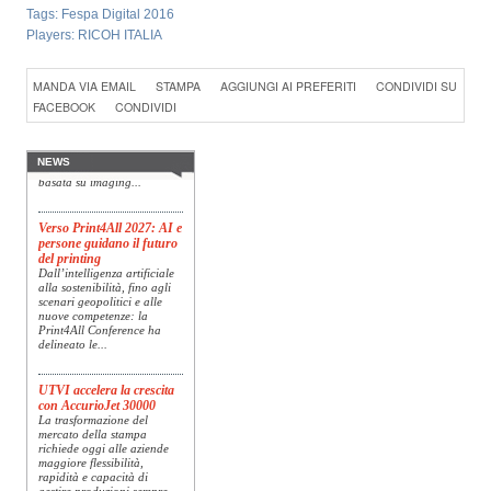
Tags:
Fespa Digital 2016
Players:
RICOH ITALIA
Konica Minolta presenta
MANDA VIA EMAIL
STAMPA
AGGIUNGI AI PREFERITI
CONDIVIDI SU
Specim RETEX
FACEBOOK
CONDIVIDI
Konica Minolta, realtà di
riferimento a livello globale
nelle soluzioni di imaging,
presenta Specim RETEX,
NEWS
una soluzione completa
basata su imaging...
Verso Print4All 2027: AI e
persone guidano il futuro
del printing
Dall’intelligenza artificiale
alla sostenibilità, fino agli
scenari geopolitici e alle
nuove competenze: la
Print4All Conference ha
delineato le...
UTVI accelera la crescita
con AccurioJet 30000
La trasformazione del
mercato della stampa
richiede oggi alle aziende
maggiore flessibilità,
rapidità e capacità di
gestire produzioni sempre