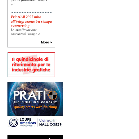
più...
Print4All 2027 mira
all’integrazione tra stampa
e converting
La manifestazione
racconterà stampa e
converting a 360 gradi: dal
package printing alle
More >
applicazioni industriali, fino
alla visual communication.
Una...
Platinum Technologies
presenta SIGNATURE
Flatbed
Dopo anni di ricerca,
sviluppo e analisi
approfondita delle reali
esigenze produttive del
mercato, Platinum
Technologies, centro
europeo di ricerca e...
Nava Press sceglie
AccurioJet 30000
Nava Press ha scelto di
integrare nel proprio
workflow la nuova
AccurioJet 30000 di Konica