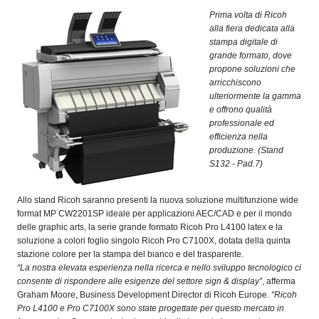
OPERATORI
Prima volta di Ricoh
alla fiera dedicata alla
ENTI E
stampa digitale di
ASSOCIAZIONI
grande formato, dove
propone soluzioni che
ZOOM
arricchiscono
TEMATICI
ulteriormente la gamma
e offrono qualità
EVENTI
professionale ed
efficienza nella
VIDEO
produzione. (Stand
S132 - Pad.7)
Allo stand Ricoh saranno presenti la nuova soluzione multifunzione wide
format MP CW2201SP ideale per applicazioni AEC/CAD e per il mondo
delle graphic arts, la serie grande formato Ricoh Pro L4100 latex e la
soluzione a colori foglio singolo Ricoh Pro C7100X, dotata della quinta
stazione colore per la stampa del bianco e del trasparente.
“La nostra elevata esperienza nella ricerca e nello sviluppo tecnologico ci
consente di rispondere alle esigenze del settore sign & display”
, afferma
Graham Moore, Business Development Director di Ricoh Europe.
“Ricoh
Pro L4100 e Pro C7100X sono state progettate per questo mercato in