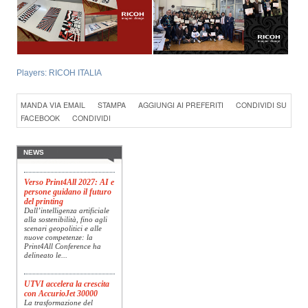
Players:
RICOH ITALIA
Konica Minolta presenta
Specim RETEX
Konica Minolta, realtà di
MANDA VIA EMAIL
STAMPA
AGGIUNGI AI PREFERITI
CONDIVIDI SU
riferimento a livello globale
FACEBOOK
CONDIVIDI
nelle soluzioni di imaging,
presenta Specim RETEX,
una soluzione completa
basata su imaging...
NEWS
Verso Print4All 2027: AI e
persone guidano il futuro
del printing
Dall’intelligenza artificiale
alla sostenibilità, fino agli
scenari geopolitici e alle
nuove competenze: la
Print4All Conference ha
delineato le...
UTVI accelera la crescita
con AccurioJet 30000
La trasformazione del
mercato della stampa