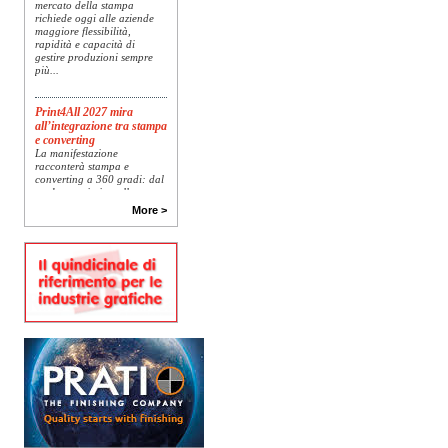
richiede oggi alle aziende
maggiore flessibilità,
rapidità e capacità di
gestire produzioni sempre
più...
Print4All 2027 mira
all’integrazione tra stampa
e converting
La manifestazione
racconterà stampa e
converting a 360 gradi: dal
package printing alle
applicazioni industriali, fino
alla visual communication.
More >
Una...
Platinum Technologies
presenta SIGNATURE
Flatbed
Dopo anni di ricerca,
sviluppo e analisi
approfondita delle reali
esigenze produttive del
mercato, Platinum
Technologies, centro
europeo di ricerca e...
Nava Press sceglie
AccurioJet 30000