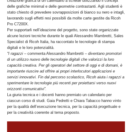
creazione grafica di un calendario a schede utilizzando il concept
delle grafiche minimal e delle geometrie contrastanti. Agli studenti è
stato chiesto di prevedere sovrapposizioni di bianco su nero e intagli,
lavorando sugli effetti resi possibili da molte carte gestite da Ricoh
Pro C7200X.
Per supportarli nell’ideazione del progetto, sono state organizzate
alcune lezioni tecniche durante le quali Alessandro Mambretti, Sales
Specialist di Ricoh Italia, ha raccontato le tecnologie di stampa
digitali e le loro potenzialità.
“I ragazzi
– commenta Alessandro Mambretti –
diventano promotori
di un utilizzo nuovo delle tecnologie digitali che valorizzi la loro
capacità creativa. Per gli operatori del settore di oggi e di domani, è
importante riuscire ad offrire ai propri interlocutori applicazioni e
servizi innovativi. Fin dal percorso scolastico, Ricoh aiuta i ragazzi a
sperimentare le tecnologie più recenti per proiettarsi verso nuovi
orizzonti comunicativi”.
La giuria tecnica e i docenti hanno premiato un calendario per
ciascun corso di studi. Gaia Pedretti e Chiara Tabacco hanno vinto
per la qualità dell’esecuzione tecnica, per la capacità progettuale e
per la creatività coerente al tema proposto.