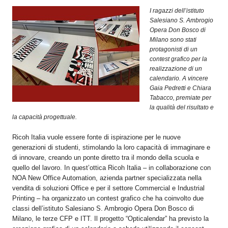
OPERATORI
I ragazzi dell’istituto
Salesiano S. Ambrogio
ENTI E
Opera Don Bosco di
ASSOCIAZIONI
Milano sono stati
protagonisti di un
ZOOM
contest grafico per la
TEMATICI
realizzazione di un
calendario. A vincere
EVENTI
Gaia Pedretti e Chiara
Tabacco, premiate per
VIDEO
la qualità del risultato e
la capacità progettuale.
Ricoh Italia vuole essere fonte di ispirazione per le nuove
generazioni di studenti, stimolando la loro capacità di immaginare e
di innovare, creando un ponte diretto tra il mondo della scuola e
quello del lavoro. In quest’ottica Ricoh Italia – in collaborazione con
NOA New Office Automation, azienda partner specializzata nella
vendita di soluzioni Office e per il settore Commercial e Industrial
Printing – ha organizzato un contest grafico che ha coinvolto due
classi dell’istituto Salesiano S. Ambrogio Opera Don Bosco di
Milano, le terze CFP e ITT. Il progetto “Opticalendar” ha previsto la