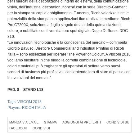
per i mercati della decorazione d’interni ed esterni, della comunicazione
visiva, dell’industrial decoration, nonché con la serie Direct-to-Garment
per la stampa su capi d’abbigliamento. E ancora, Ricoh valorizza tutte le
potenzialità della stampa con applicazioni fluo realizzate mediante Ricoh
Pro C7200X, soluzione a foglio singolo dotata della quinta stazione
colore, e nobilitate con il verniciatore spot digitale Duplo DuSense DDC-
810.
“Le innovazioni tecnologiche e la conoscenza del mercato – commenta
Giorgio Bavuso, Direttore Commercial and Industrial Printing di Ricoh
Italia – sono essenziali per liberare ‘The Power of Colour’. A Viscom 2018
vogliamo mostrare in che modo la corretta combinazione di tecnologie,
colori e materiali può traghettare gli operatori di settore verso nuovi
scenari di business più profittevoli consentendo loro di stare al passo con
le evoluzioni del mercato”.
PAD. 8 – STAND L18
Tags:
VISCOM 2018
Players:
RICOH ITALIA
Konica Minolta presenta
MANDA VIA EMAIL
STAMPA
AGGIUNGI AI PREFERITI
CONDIVIDI SU
Specim RETEX
FACEBOOK
CONDIVIDI
Konica Minolta, realtà di
riferimento a livello globale
nelle soluzioni di imaging,