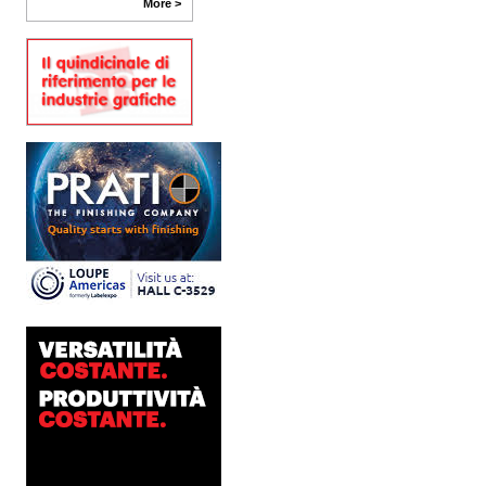
package printing alle
More >
applicazioni industriali, fino
alla visual communication.
Una...
Platinum Technologies
presenta SIGNATURE
Flatbed
Dopo anni di ricerca,
sviluppo e analisi
approfondita delle reali
esigenze produttive del
mercato, Platinum
Technologies, centro
europeo di ricerca e...
Polyedra diventa un
marchio europeo: nasce
Polyedra Distribution
Group
Le società di distribuzione di
Torraspapel adottano il
brand Polyedra per
identificare l’attività di
distribuzione in Italia,
Spagna, Francia e...
Kolor+Service e T&K
acquisiscono Tecnologie
Grafiche
L’intesa porta nel Gruppo