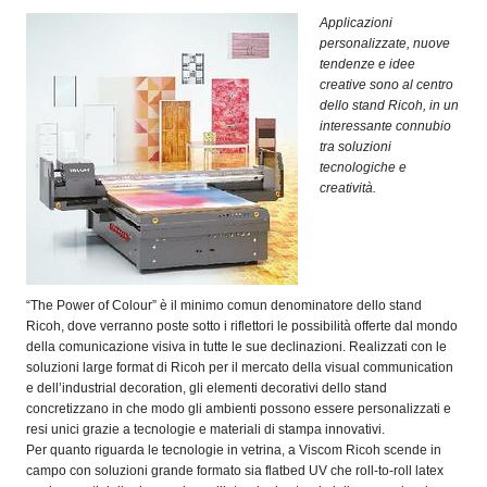
OPERATORI
Applicazioni
personalizzate, nuove
ENTI E
tendenze e idee
ASSOCIAZIONI
creative sono al centro
dello stand Ricoh, in un
ZOOM
interessante connubio
TEMATICI
tra soluzioni
tecnologiche e
EVENTI
creatività.
VIDEO
“The Power of Colour” è il minimo comun denominatore dello stand
Ricoh, dove verranno poste sotto i riflettori le possibilità offerte dal mondo
della comunicazione visiva in tutte le sue declinazioni. Realizzati con le
soluzioni large format di Ricoh per il mercato della visual communication
e dell’industrial decoration, gli elementi decorativi dello stand
concretizzano in che modo gli ambienti possono essere personalizzati e
resi unici grazie a tecnologie e materiali di stampa innovativi.
Per quanto riguarda le tecnologie in vetrina, a Viscom Ricoh scende in
campo con soluzioni grande formato sia flatbed UV che roll-to-roll latex