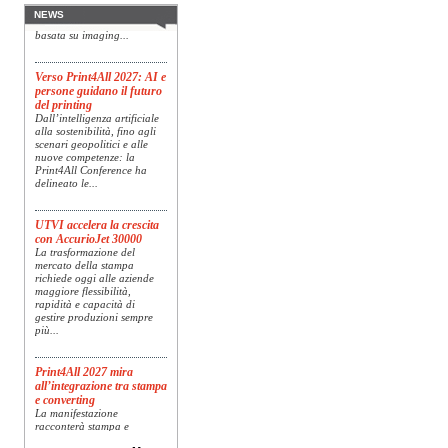
presenta Specim RETEX,
NEWS
una soluzione completa
basata su imaging...
Verso Print4All 2027: AI e
persone guidano il futuro
del printing
Dall’intelligenza artificiale
alla sostenibilità, fino agli
scenari geopolitici e alle
nuove competenze: la
Print4All Conference ha
delineato le...
UTVI accelera la crescita
con AccurioJet 30000
La trasformazione del
mercato della stampa
richiede oggi alle aziende
maggiore flessibilità,
rapidità e capacità di
gestire produzioni sempre
più...
Print4All 2027 mira
all’integrazione tra stampa
e converting
La manifestazione
racconterà stampa e
converting a 360 gradi: dal