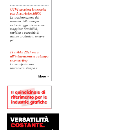
UTVI accelera la crescita
con AccurioJet 30000
La trasformazione del
mercato della stampa
richiede oggi alle aziende
maggiore flessibilità,
rapidità e capacità di
gestire produzioni sempre
più...
Print4All 2027 mira
all’integrazione tra stampa
e converting
La manifestazione
racconterà stampa e
converting a 360 gradi: dal
package printing alle
More >
applicazioni industriali, fino
alla visual communication.
Una...
Platinum Technologies
presenta SIGNATURE
Flatbed
Dopo anni di ricerca,
sviluppo e analisi
approfondita delle reali
esigenze produttive del
mercato, Platinum
Technologies, centro