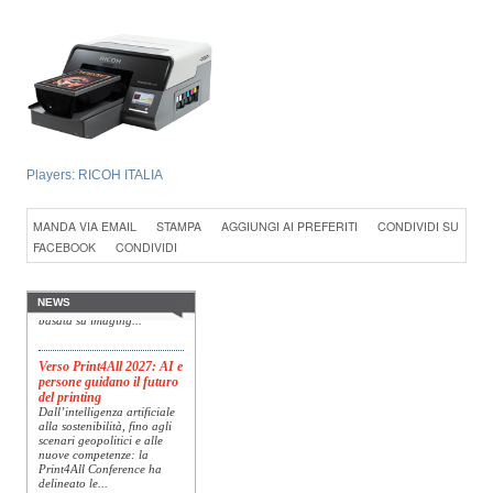
Players:
RICOH ITALIA
Konica Minolta presenta
MANDA VIA EMAIL
STAMPA
AGGIUNGI AI PREFERITI
CONDIVIDI SU
Specim RETEX
Konica Minolta, realtà di
FACEBOOK
CONDIVIDI
riferimento a livello globale
nelle soluzioni di imaging,
presenta Specim RETEX,
una soluzione completa
NEWS
basata su imaging...
Verso Print4All 2027: AI e
persone guidano il futuro
del printing
Dall’intelligenza artificiale
alla sostenibilità, fino agli
scenari geopolitici e alle
nuove competenze: la
Print4All Conference ha
delineato le...