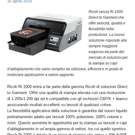
16 aprile 2019
OPERATORI
Ricoh lancia Ri 1000
ENTI E
Direct to Garment che
ASSOCIAZIONI
offre velocità, qualità e
flessibilità nella
ZOOM
produzione. La nuova
TEMATICI
soluzione risponde alla
sempre maggiore
EVENTI
esigenza da parte del
mercato di soluzioni per
VIDEO
la stampa su capi
d’abbigliamento che siano semplici da utilizzare, efficienti e in grado di
realizzare applicazioni a valore aggiunto.
Ricoh Ri 1000 entra a far parte della gamma Ricoh di soluzioni Direct
to Garment. Offre una qualità di stampa elevata con una risoluzione
di 1.200x1.200 dpi ed è compatibile con gli inchiostri CMYK + bianco
assicurando risultati eccellenti su tessuti di qualsiasi colore.
La flessibilità applicativa della soluzione è garantita dal nuovo liquido
pretrattamento adatto per tessuti 100% poliestere, 100% cotone o
misti. Questo aumenta le opportunità per la stampa su tessuti e capi
d’abbigliamento in un’ampia gamma di settori, tra cui quello sportivo.
Ricoh Ri 1000 è dotata di un piano di stampa che arriva a 406.4x508