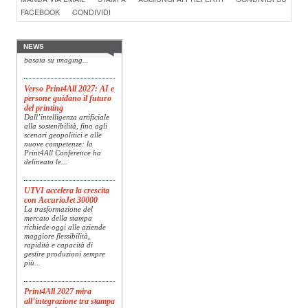
Specim RETEX
FACEBOOK
CONDIVIDI
Konica Minolta, realtà di
riferimento a livello globale
nelle soluzioni di imaging,
presenta Specim RETEX,
NEWS
una soluzione completa
basata su imaging...
Verso Print4All 2027: AI e
persone guidano il futuro
del printing
Dall’intelligenza artificiale
alla sostenibilità, fino agli
scenari geopolitici e alle
nuove competenze: la
Print4All Conference ha
delineato le...
UTVI accelera la crescita
con AccurioJet 30000
La trasformazione del
mercato della stampa
richiede oggi alle aziende
maggiore flessibilità,
rapidità e capacità di
gestire produzioni sempre
più...
Print4All 2027 mira
all’integrazione tra stampa
e converting