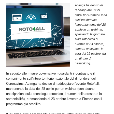
OPERATORI
Acimga ha deciso di
raddoppiare i suoi
ENTI E
sforzi per Roto4All e ha
ASSOCIAZIONI
così trasformato
l’appuntamento del 28
ZOOM
aprile in un webinar,
TEMATICI
spostando la giornata
sulla rotocalco di
EVENTI
Firenze al 23 ottobre,
sempre anticipata, la
VIDEO
sera del 22 ottobre, da
un dinner di
networking.
In seguito alle misure governative riguardanti il contrasto e il
contenimento sull'intero territorio nazionale del diffondersi del
Coronavirus, Acimga ha deciso di raddoppiare l'evento Roto4all,
mantenendo la data del 28 aprile per un webinar (con alcune
anticipazioni sulla tecnologia rotocalco, i numeri della stessa e la
sostenibilità), e rimandando al 23 ottobre l’evento a Firenze con il
programma già stabilito.