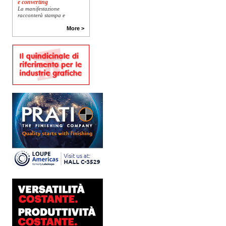
La manifestazione
racconterà stampa e
converting a 360 gradi: dal
package printing alle
More >
applicazioni industriali, fino
alla visual communication.
Una...
Platinum Technologies
presenta SIGNATURE
Flatbed
Dopo anni di ricerca,
sviluppo e analisi
approfondita delle reali
esigenze produttive del
mercato, Platinum
Technologies, centro
europeo di ricerca e...
Polyedra diventa un
marchio europeo: nasce
Polyedra Distribution
Group
Le società di distribuzione di
Torraspapel adottano il
brand Polyedra per
identificare l’attività di
distribuzione in Italia,
Spagna, Francia e...