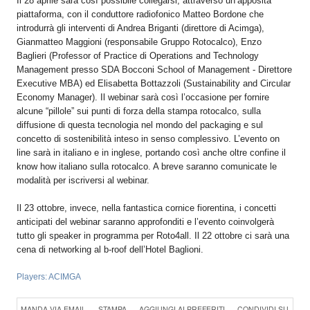
Il 28 aprile sarà così possibile collegarsi, attraverso un’apposita
piattaforma, con il conduttore radiofonico Matteo Bordone che
introdurrà gli interventi di Andrea Briganti (direttore di Acimga),
Gianmatteo Maggioni (responsabile Gruppo Rotocalco), Enzo
Baglieri (Professor of Practice di Operations and Technology
Management presso SDA Bocconi School of Management - Direttore
Executive MBA) ed Elisabetta Bottazzoli (Sustainability and Circular
Economy Manager). Il webinar sarà così l’occasione per fornire
alcune “pillole” sui punti di forza della stampa rotocalco, sulla
diffusione di questa tecnologia nel mondo del packaging e sul
concetto di sostenibilità inteso in senso complessivo. L’evento on
line sarà in italiano e in inglese, portando così anche oltre confine il
know how italiano sulla rotocalco. A breve saranno comunicate le
modalità per iscriversi al webinar.
Il 23 ottobre, invece, nella fantastica cornice fiorentina, i concetti
anticipati del webinar saranno approfonditi e l’evento coinvolgerà
tutto gli speaker in programma per Roto4all. Il 22 ottobre ci sarà una
cena di networking al b-roof dell’Hotel Baglioni.
Players:
ACIMGA
Konica Minolta presenta
MANDA VIA EMAIL
STAMPA
AGGIUNGI AI PREFERITI
CONDIVIDI SU