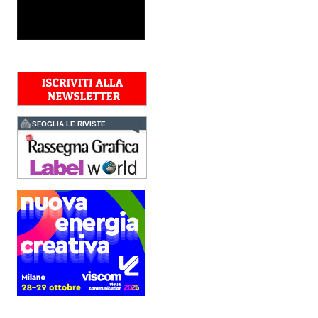
Kolor+Service e T&K
acquisiscono Tecnologie
Grafiche
L’intesa porta nel Gruppo
una gamma completa di
soluzioni per la misurazione
e il controllo del colore e
della qualità di stampa - e
l’esperienza di...
Assemblea Acimga:
investimenti, occupazione
SFOGLIA LE RIVISTE
e ripresa degli ordini
sostengono il settore
In un contesto di mercato
sempre più competitivo, il
settore delle tecnologie per
la stampa e il converting
conferma la propria
capacità di...
Fujifilm Business
Innovation lancia Revoria
Press™ PC2120
Il nuovo modello di punta
della serie Revoria Press™
dedicata alla stampa
professionale di alta gamma
è caratterizzato da
automazione avanzata
basata...