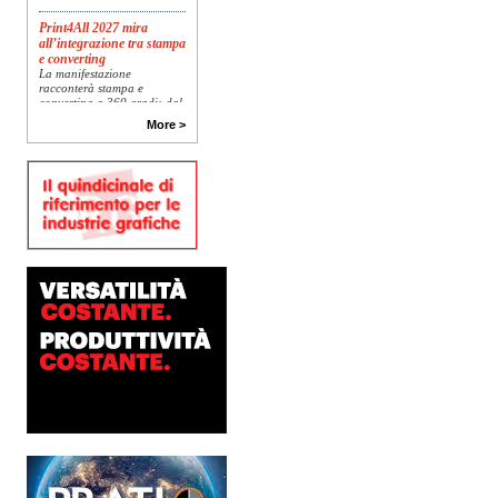
Print4All 2027 mira
all’integrazione tra stampa
e converting
La manifestazione
racconterà stampa e
converting a 360 gradi: dal
package printing alle
applicazioni industriali, fino
More >
alla visual communication.
Una...
Platinum Technologies
presenta SIGNATURE
Flatbed
Dopo anni di ricerca,
sviluppo e analisi
approfondita delle reali
esigenze produttive del
mercato, Platinum
Technologies, centro
europeo di ricerca e...
Nava Press sceglie
AccurioJet 30000
Nava Press ha scelto di
integrare nel proprio
workflow la nuova
AccurioJet 30000 di Konica
Minolta, il sistema inkjet UV
LED B2+ progettato per...