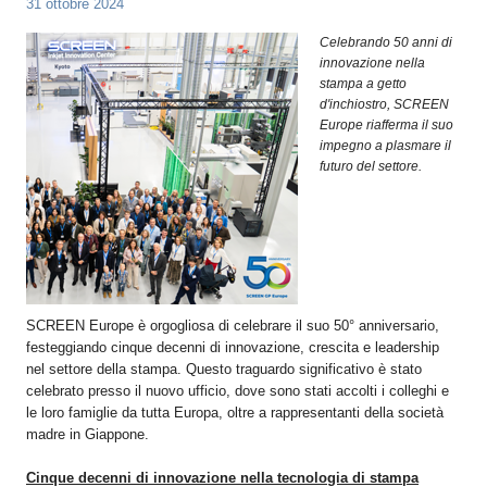
31 ottobre 2024
OPERATORI
Celebrando 50 anni di
ENTI E
innovazione nella
ASSOCIAZIONI
stampa a getto
d'inchiostro, SCREEN
ZOOM
Europe riafferma il suo
TEMATICI
impegno a plasmare il
futuro del settore.
EVENTI
VIDEO
SCREEN Europe è orgogliosa di celebrare il suo 50° anniversario,
festeggiando cinque decenni di innovazione, crescita e leadership
nel settore della stampa. Questo traguardo significativo è stato
celebrato presso il nuovo ufficio, dove sono stati accolti i colleghi e
le loro famiglie da tutta Europa, oltre a rappresentanti della società
madre in Giappone.
Cinque decenni di innovazione nella tecnologia di stampa