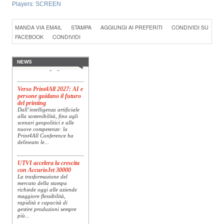
Players:
SCREEN
Konica Minolta presenta
Specim RETEX
MANDA VIA EMAIL
STAMPA
AGGIUNGI AI PREFERITI
CONDIVIDI SU
Konica Minolta, realtà di
FACEBOOK
CONDIVIDI
riferimento a livello globale
nelle soluzioni di imaging,
presenta Specim RETEX,
una soluzione completa
NEWS
basata su imaging...
Verso Print4All 2027: AI e
persone guidano il futuro
del printing
Dall’intelligenza artificiale
alla sostenibilità, fino agli
scenari geopolitici e alle
nuove competenze: la
Print4All Conference ha
delineato le...
UTVI accelera la crescita
con AccurioJet 30000
La trasformazione del
mercato della stampa
richiede oggi alle aziende
maggiore flessibilità,
rapidità e capacità di
gestire produzioni sempre
più...