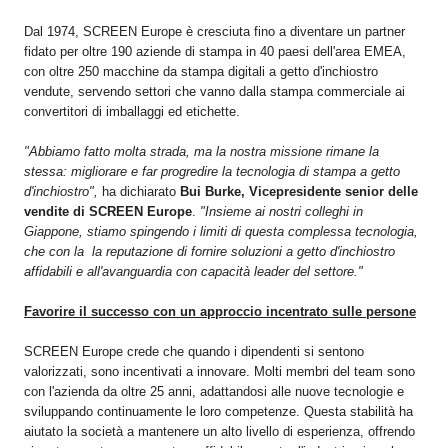
Dal 1974, SCREEN Europe è cresciuta fino a diventare un partner
fidato per oltre 190 aziende di stampa in 40 paesi dell'area EMEA,
con oltre 250 macchine da stampa digitali a getto d'inchiostro
vendute, servendo settori che vanno dalla stampa commerciale ai
convertitori di imballaggi ed etichette.
"Abbiamo fatto molta strada, ma la nostra missione rimane la
stessa: migliorare e far progredire la tecnologia di stampa a getto
d'inchiostro",
ha dichiarato
Bui Burke, Vicepresidente senior delle
vendite di SCREEN Europe
.
"Insieme ai nostri colleghi in
Giappone, stiamo spingendo i limiti di questa complessa tecnologia,
che con la la reputazione di fornire soluzioni a getto d'inchiostro
affidabili e all'avanguardia con capacità leader del settore."
Favorire il successo con un approccio incentrato sulle persone
SCREEN Europe crede che quando i dipendenti si sentono
valorizzati, sono incentivati a innovare. Molti membri del team sono
con l'azienda da oltre 25 anni, adattandosi alle nuove tecnologie e
sviluppando continuamente le loro competenze. Questa stabilità ha
aiutato la società a mantenere un alto livello di esperienza, offrendo