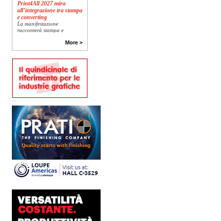
Print4All 2027 mira
all’integrazione tra stampa
e converting
La manifestazione
racconterà stampa e
converting a 360 gradi: dal
package printing alle
More >
applicazioni industriali, fino
alla visual communication.
Una...
Platinum Technologies
presenta SIGNATURE
Flatbed
Dopo anni di ricerca,
sviluppo e analisi
approfondita delle reali
esigenze produttive del
mercato, Platinum
Technologies, centro
europeo di ricerca e...
Polyedra diventa un
marchio europeo: nasce
Polyedra Distribution
Group
Le società di distribuzione di
Torraspapel adottano il
brand Polyedra per
identificare l’attività di
distribuzione in Italia,
Spagna, Francia e...