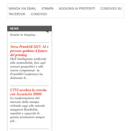
Konica Minolta presenta
MANDA VIA EMAIL
STAMPA
AGGIUNGI AI PREFERITI
CONDIVIDI SU
Specim RETEX
FACEBOOK
CONDIVIDI
Konica Minolta, realtà di
riferimento a livello globale
nelle soluzioni di imaging,
presenta Specim RETEX,
NEWS
una soluzione completa
basata su imaging...
Verso Print4All 2027: AI e
persone guidano il futuro
del printing
Dall’intelligenza artificiale
alla sostenibilità, fino agli
scenari geopolitici e alle
nuove competenze: la
Print4All Conference ha
delineato le...
UTVI accelera la crescita
con AccurioJet 30000
La trasformazione del
mercato della stampa
richiede oggi alle aziende
maggiore flessibilità,
rapidità e capacità di
gestire produzioni sempre
più...