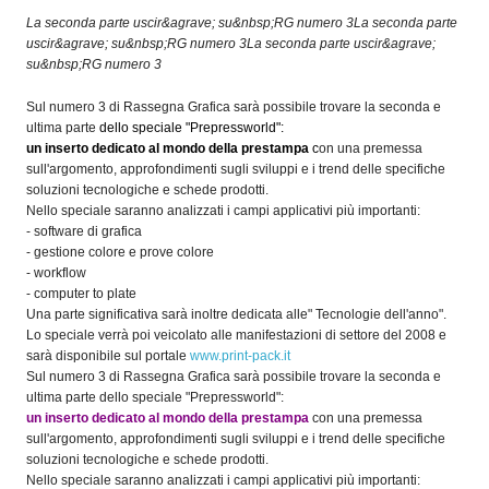
OPERATORI
La seconda parte uscir&agrave; su&nbsp;RG numero 3La seconda parte
uscir&agrave; su&nbsp;RG numero 3La seconda parte uscir&agrave;
ENTI E
su&nbsp;RG numero 3
ASSOCIAZIONI
Sul numero 3 di Rassegna Grafica sarà possibile trovare la seconda e
ZOOM
ultima parte
dello speciale "Prepressworld":
TEMATICI
un inserto dedicato al mondo della prestampa
c
on una premessa
sull'argomento, approfondimenti sugli sviluppi e i trend delle specifiche
EVENTI
soluzioni tecnologiche e schede prodotti.
Nello speciale saranno analizzati i campi applicativi più importanti:
VIDEO
- software di grafica
- gestione colore e prove colore
- workflow
- computer to plate
Una parte significativa sarà inoltre dedicata alle" Tecnologie dell'anno".
Lo speciale verrà poi veicolato alle manifestazioni di settore del 2008 e
sarà disponibile sul portale
www.print-pack.it
Sul numero 3 di Rassegna Grafica sarà possibile trovare la seconda e
ultima parte dello speciale "Prepressworld":
un inserto dedicato al mondo della prestampa
con una premessa
sull'argomento, approfondimenti sugli sviluppi e i trend delle specifiche
soluzioni tecnologiche e schede prodotti.
Nello speciale saranno analizzati i campi applicativi più importanti: