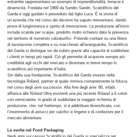
entrambe rappresentano un esempio di imprenditorialità, tenacia e
dinamicità. Fondata nel 1969 da Sandro Sandri, Scatolificio del
Garda è oggi guidato e presieduto dal figlio Luca. È la storia di
un’azienda che nel corso dei decenni ha saputo reinventarsi, dando
prova di lungimiranza e spirito di innovazione. La produzione all'inizio
include scatole per scarpe, prodotto molto richiesto data la presenza
nel territorio di numerosi calzaturifici. Potendo contare su una filiera
di lavorazione completa e su macchinari all'avanguardia, Scatolificio
del Garda si distingue sin da subito grazie alla capacità di soddisfare
i clienti in tempi più rapidi. Ciò gli permette di acquisire sempre più
credibilità agli occhi del mercato e diventare in breve tempo lo
scatolificio più importante d’Italia.
Sin dalla sua fondazione, Scatolificio del Garda investe nella
tecnologia Roland, partner al quale rinnova costantemente la fiducia
nel corso degli anni successivi. Alla fine degli anni ’80, infatti,
affianca alle Roland Ultra esistenti una più recente Roland a 6 colori
con verniciatore, in grado di soddisfare la maggior richiesta di
produzione, che, nel frattempo, si è addirittura diversificata, con
l’inserimento di astucci per calzifici e lingerie e di confezioni per il
mercato alimentare.
La svolta nel Food Packaging
Negli anni successivi Scatolificio del Garda si specializza nel