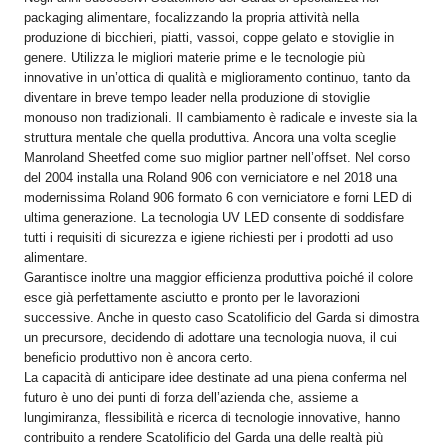
packaging alimentare, focalizzando la propria attività nella
produzione di bicchieri, piatti, vassoi, coppe gelato e stoviglie in
genere. Utilizza le migliori materie prime e le tecnologie più
innovative in un’ottica di qualità e miglioramento continuo, tanto da
diventare in breve tempo leader nella produzione di stoviglie
monouso non tradizionali. Il cambiamento è radicale e investe sia la
struttura mentale che quella produttiva. Ancora una volta sceglie
Manroland Sheetfed come suo miglior partner nell’offset. Nel corso
del 2004 installa una Roland 906 con verniciatore e nel 2018 una
modernissima Roland 906 formato 6 con verniciatore e forni LED di
ultima generazione. La tecnologia UV LED consente di soddisfare
tutti i requisiti di sicurezza e igiene richiesti per i prodotti ad uso
alimentare.
Garantisce inoltre una maggior efficienza produttiva poiché il colore
esce già perfettamente asciutto e pronto per le lavorazioni
successive. Anche in questo caso Scatolificio del Garda si dimostra
un precursore, decidendo di adottare una tecnologia nuova, il cui
beneficio produttivo non è ancora certo.
La capacità di anticipare idee destinate ad una piena conferma nel
futuro è uno dei punti di forza dell’azienda che, assieme a
lungimiranza, flessibilità e ricerca di tecnologie innovative, hanno
contribuito a rendere Scatolificio del Garda una delle realtà più