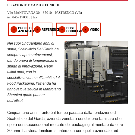
OPERATORI
LEGATORIE E CARTOTECNICHE
VIA MANTOVANA 30 - 37010 - PASTRENGO (VR)
ENTI E
tel: 0457170305 | fax:
ASSOCIAZIONI
PROFILO
POST
REFERENZE
VIDEO
AZIENDALE
CORRELATI
ZOOM
TEMATICI
Nei suoi cinquantuno anni di
storia, Scatolificio Del Garda ha
EVENTI
sempre saputo reinventarsi,
dando prova di lungimiranza e
VIDEO
spirito di innovazione. Negli
ultimi anni, con la
specializzazione nell’ambito del
Food Packaging, l’azienda ha
rinnovato la fiducia in Manroland
Sheetfed quale partner
nell'offset.
Cinquantuno anni. Tanto è il tempo passato dalla fondazione di
Scatolificio del Garda, azienda veneta a conduzione familiare che
opera con successo nel mercato del packaging alimentare da oltre
20 anni. La storia familiare si interseca con quella aziendale, ed