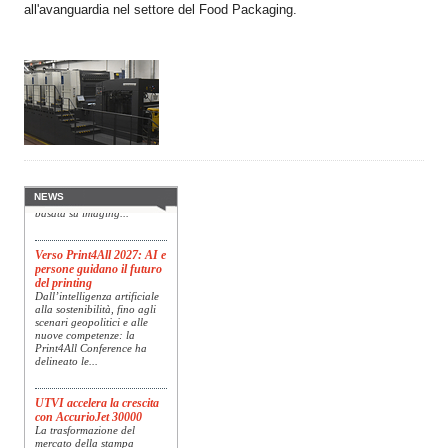
all'avanguardia nel settore del Food Packaging.
Konica Minolta presenta
Specim RETEX
Konica Minolta, realtà di
riferimento a livello globale
nelle soluzioni di imaging,
presenta Specim RETEX,
una soluzione completa
NEWS
basata su imaging...
Verso Print4All 2027: AI e
persone guidano il futuro
del printing
Dall’intelligenza artificiale
alla sostenibilità, fino agli
scenari geopolitici e alle
nuove competenze: la
Print4All Conference ha
delineato le...
UTVI accelera la crescita
con AccurioJet 30000
La trasformazione del
mercato della stampa