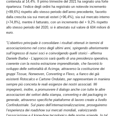
contenuta al 14,4%. Il primo trimestre del 2021 ha segnato una forte
ripartenza: l’indice degli ordini ha registrato un notevole incremento
(+89,6%) rispetto allo stesso periodo dell’anno precedente, favorito
dalla crescita sia sui mercati esteri (+96,4%), sia sul mercato interno
(+74,8%), mentre il fatturato, con un incremento del + 9,2% rispetto
allo stesso periodo del 2020, si è attestato sul valore di 604 milioni di
euro.
"L’obiettivo principale è consolidare i risultati ottenuti in termini di
associazionismo nel corso degli ultimi anni, spingendo ulteriormente
sull’ingresso di nuovi soci e coinvolgendo quelli storici - afferma
Daniele Barbui - L’approccio sarà quello di una presidenza operativa,
coerente con la nostra estrazione imprenditoriale, che favorirà lo
sviluppo delle settorialità di Acimga, attraverso la costituzione dei
gruppi Tissue, Nonwoven, Converting e Flexo, a fianco dei già
esistenti Rotocalco e Cartone Ondulato, per rappresentare in maniera
sempre più concreta le reali esigenze dei nostri associati. Mi
impegnerò, inoltre, a promuovere il dialogo anche con tutte le altre
associazioni dei settori della stampa, converting e del packaging in
generale, attraverso specifiche piattaforme di lavoro create a livello
Confindustriale. Sul piano dell’internazionalizzazione, proseguiremo
l’esperienza dei roadshow sui mercati mondiali, valorizzando
l’associazione e il know-how tecnologico delle nostre aziende. In tal