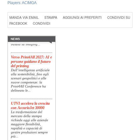
Players:
ACIMGA
Konica Minolta presenta
MANDA VIA EMAIL
STAMPA
AGGIUNGI AI PREFERITI
CONDIVIDI SU
Specim RETEX
Konica Minolta, realtà di
FACEBOOK
CONDIVIDI
riferimento a livello globale
nelle soluzioni di imaging,
presenta Specim RETEX,
una soluzione completa
NEWS
basata su imaging...
Verso Print4All 2027: AI e
persone guidano il futuro
del printing
Dall’intelligenza artificiale
alla sostenibilità, fino agli
scenari geopolitici e alle
nuove competenze: la
Print4All Conference ha
delineato le...
UTVI accelera la crescita
con AccurioJet 30000
La trasformazione del
mercato della stampa
richiede oggi alle aziende
maggiore flessibilità,
rapidità e capacità di
gestire produzioni sempre
più...