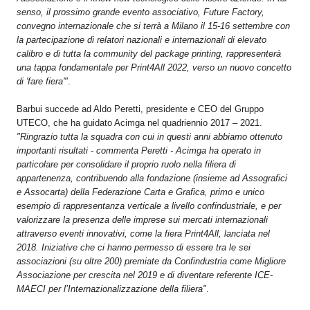
senso, il prossimo grande evento associativo, Future Factory,
convegno internazionale che si terrà a Milano il 15-16 settembre con
la partecipazione di relatori nazionali e internazionali di elevato
calibro e di tutta la community del package printing, rappresenterà
una tappa fondamentale per Print4All 2022, verso un nuovo concetto
di 'fare fiera'"
.
Barbui succede ad Aldo Peretti, presidente e CEO del Gruppo
UTECO, che ha guidato Acimga nel quadriennio 2017 – 2021.
"Ringrazio tutta la squadra con cui in questi anni abbiamo ottenuto
importanti risultati - commenta Peretti - Acimga ha operato in
particolare per consolidare il proprio ruolo nella filiera di
appartenenza, contribuendo alla fondazione (insieme ad Assografici
e Assocarta) della Federazione Carta e Grafica, primo e unico
esempio di rappresentanza verticale a livello confindustriale, e per
valorizzare la presenza delle imprese sui mercati internazionali
attraverso eventi innovativi, come la fiera Print4All, lanciata nel
2018. Iniziative che ci hanno permesso di essere tra le sei
associazioni (su oltre 200) premiate da Confindustria come Migliore
Associazione per crescita nel 2019 e di diventare referente ICE-
MAECI per l’Internazionalizzazione della filiera"
.