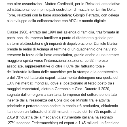
con altre associazioni; Matteo Cardinotti, per le Relazioni associative
ed istituzionali con i principali costruttori di macchine; Emilio Della
Torre, relazioni con la base associativa; Giorgio Petratto, con delega
allo sviluppo della collaborazione con ARGI e mondo digitale.
Classe 1968, entrato nel 1994 nell’azienda di famiglia, trasformata in
pochi anni da impresa familiare a punto di riferimento globale per i
sistemi elettrostatici e gli impianti di depolverazione, Daniele Barbui
prende le redini di Acimga al termine di un quadriennio che ha visto
crescere la forza della base associativa, grazie anche a una sempre
maggiore spinta verso l’internazionalizzazione. Le 82 imprese
associate, rappresentative di oltre il 60% del fatturato totale
dell’industria italiana delle macchine per la stampa e la cartotecnica
e del 70% del fatturato export, attualmente detengono una quota del
10% nei mercati mondiali, dove si posizionano al terzo posto tra i
maggiori esportatori, dietro a Germania e Cina. Durante il 2020,
segnato dall’emergenza sanitaria, le imprese del settore sono state
inserite dalla Presidenza del Consiglio dei Ministri tra le attività
prioritarie e pertanto sono andate in continuità produttiva, chiudendo
l’anno con un fatturato di 2,36 miliardi, in calo del 16,7% rispetto al
2019 (l’industria della meccanica strumentale italiana ha segnato
-27% secondo Federmacchine) ed export a 1,45 miliardi, in flessione