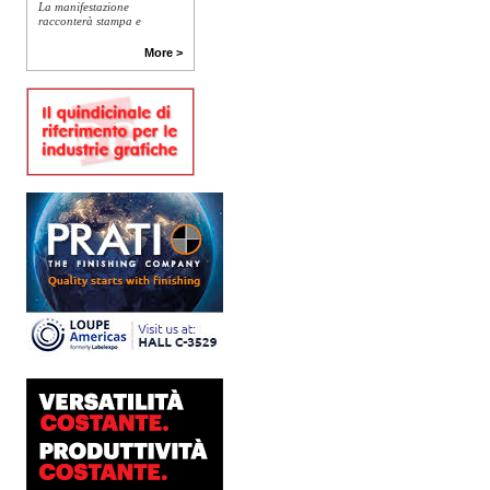
La manifestazione
racconterà stampa e
converting a 360 gradi: dal
package printing alle
More >
applicazioni industriali, fino
alla visual communication.
Una...
Platinum Technologies
presenta SIGNATURE
Flatbed
Dopo anni di ricerca,
sviluppo e analisi
approfondita delle reali
esigenze produttive del
mercato, Platinum
Technologies, centro
europeo di ricerca e...
Nava Press sceglie
AccurioJet 30000
Nava Press ha scelto di
integrare nel proprio
workflow la nuova
AccurioJet 30000 di Konica
Minolta, il sistema inkjet UV
LED B2+ progettato per...
Polyedra diventa un
marchio europeo: nasce
Polyedra Distribution