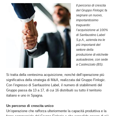
OPERATORI
Il percorso di crescita
del Gruppo Finlogic fa
ENTI E
segnare un nuovo,
ASSOCIAZIONI
importantissimo
traguardo:
ZOOM
l’acquisizione al 100%
TEMATICI
di Sanfaustino Label
S.p.A., azienda tra le
EVENTI
più importanti del
settore della
VIDEO
produzione di etichette
autoadesive, con sede
a Castrezzato (BS).
Si tratta della ventesima acquisizione, nonché dell’operazione più
significativa della strategia di M&A, realizzata dal Gruppo Finlogic.
Con l’ingresso di Sanfaustino Label, il numero di stabilimenti del
Gruppo passa da 13 a 17, di cui 16 distribuiti su tutto il territorio
italiano e uno in Spagna.
Un percorso di crescita unico
Un’operazione che rafforza ulteriormente la capacità produttiva e la