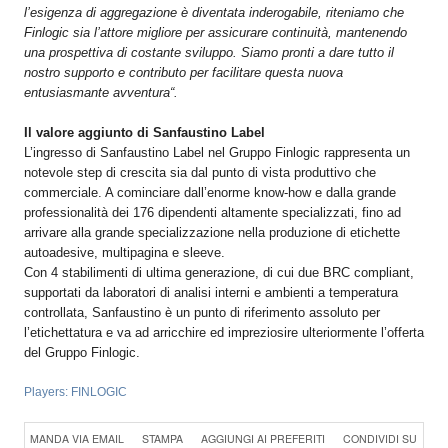
l’esigenza di aggregazione è diventata inderogabile, riteniamo che
Finlogic sia l’attore migliore per assicurare continuità, mantenendo
una prospettiva di costante sviluppo. Siamo pronti a dare tutto il
nostro supporto e contributo per facilitare questa nuova
entusiasmante avventura“.
Il valore aggiunto di Sanfaustino Label
L’ingresso di Sanfaustino Label nel Gruppo Finlogic rappresenta un
notevole step di crescita sia dal punto di vista produttivo che
commerciale. A cominciare dall’enorme know-how e dalla grande
professionalità dei 176 dipendenti altamente specializzati, fino ad
arrivare alla grande specializzazione nella produzione di etichette
autoadesive, multipagina e sleeve.
Con 4 stabilimenti di ultima generazione, di cui due BRC compliant,
supportati da laboratori di analisi interni e ambienti a temperatura
controllata, Sanfaustino è un punto di riferimento assoluto per
l’etichettatura e va ad arricchire ed impreziosire ulteriormente l’offerta
del Gruppo Finlogic.
Players:
FINLOGIC
Konica Minolta presenta
MANDA VIA EMAIL
STAMPA
AGGIUNGI AI PREFERITI
CONDIVIDI SU
Specim RETEX