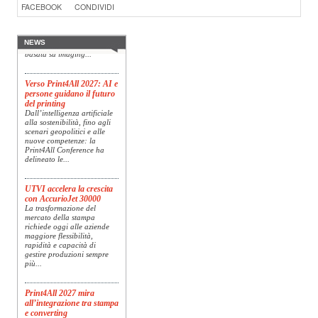
Konica Minolta, realtà di
FACEBOOK
CONDIVIDI
riferimento a livello globale
nelle soluzioni di imaging,
presenta Specim RETEX,
una soluzione completa
NEWS
basata su imaging...
Verso Print4All 2027: AI e
persone guidano il futuro
del printing
Dall’intelligenza artificiale
alla sostenibilità, fino agli
scenari geopolitici e alle
nuove competenze: la
Print4All Conference ha
delineato le...
UTVI accelera la crescita
con AccurioJet 30000
La trasformazione del
mercato della stampa
richiede oggi alle aziende
maggiore flessibilità,
rapidità e capacità di
gestire produzioni sempre
più...
Print4All 2027 mira
all’integrazione tra stampa
e converting