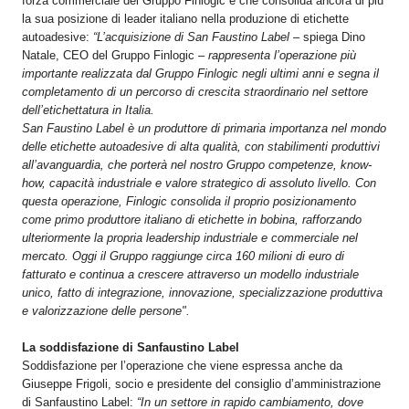
forza commerciale del Gruppo Finlogic e che consolida ancora di più
la sua posizione di leader italiano nella produzione di etichette
autoadesive:
“L’acquisizione di San Faustino Label
– spiega Dino
Natale, CEO del Gruppo Finlogic –
rappresenta l’operazione più
importante realizzata dal Gruppo Finlogic negli ultimi anni e segna il
completamento di un percorso di crescita straordinario nel settore
dell’etichettatura in Italia.
San Faustino Label è un produttore di primaria importanza nel mondo
delle etichette autoadesive di alta qualità, con stabilimenti produttivi
all’avanguardia, che porterà nel nostro Gruppo competenze, know-
how, capacità industriale e valore strategico di assoluto livello. Con
questa operazione, Finlogic consolida il proprio posizionamento
come primo produttore italiano di etichette in bobina, rafforzando
ulteriormente la propria leadership industriale e commerciale nel
mercato. Oggi il Gruppo raggiunge circa 160 milioni di euro di
fatturato e continua a crescere attraverso un modello industriale
unico, fatto di integrazione, innovazione, specializzazione produttiva
e valorizzazione delle persone".
La soddisfazione di Sanfaustino Label
Soddisfazione per l’operazione che viene espressa anche da
Giuseppe Frigoli, socio e presidente del consiglio d’amministrazione
di Sanfaustino Label:
“In un settore in rapido cambiamento, dove