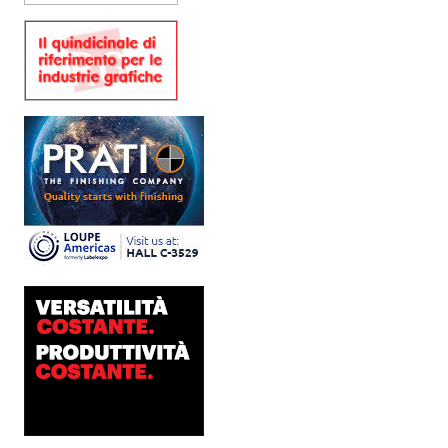
alla visual communication.
Una...
Platinum Technologies
presenta SIGNATURE
Flatbed
Dopo anni di ricerca,
sviluppo e analisi
approfondita delle reali
esigenze produttive del
mercato, Platinum
Technologies, centro
europeo di ricerca e...
Nava Press sceglie
AccurioJet 30000
Nava Press ha scelto di
integrare nel proprio
workflow la nuova
AccurioJet 30000 di Konica
Minolta, il sistema inkjet UV
LED B2+ progettato per...
Polyedra diventa un
marchio europeo: nasce
Polyedra Distribution
Group
Le società di distribuzione di
Torraspapel adottano il
brand Polyedra per