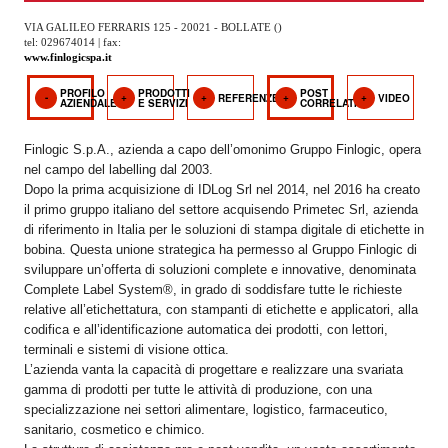
OPERATORI
VIA GALILEO FERRARIS 125 - 20021 - BOLLATE ()
tel: 029674014 | fax:
ENTI E
www.finlogicspa.it
ASSOCIAZIONI
PROFILO
PRODOTTI
POST
REFERENZE
VIDEO
AZIENDALE
E SERVIZI
CORRELATI
ZOOM
TEMATICI
Finlogic S.p.A., azienda a capo dell’omonimo Gruppo Finlogic, opera
EVENTI
nel campo del labelling dal 2003.
Dopo la prima acquisizione di IDLog Srl nel 2014, nel 2016 ha creato
il primo gruppo italiano del settore acquisendo Primetec Srl, azienda
VIDEO
di riferimento in Italia per le soluzioni di stampa digitale di etichette in
bobina. Questa unione strategica ha permesso al Gruppo Finlogic di
sviluppare un’offerta di soluzioni complete e innovative, denominata
Complete Label System®, in grado di soddisfare tutte le richieste
relative all’etichettatura, con stampanti di etichette e applicatori, alla
codifica e all’identificazione automatica dei prodotti, con lettori,
terminali e sistemi di visione ottica.
L’azienda vanta la capacità di progettare e realizzare una svariata
gamma di prodotti per tutte le attività di produzione, con una
specializzazione nei settori alimentare, logistico, farmaceutico,
sanitario, cosmetico e chimico.