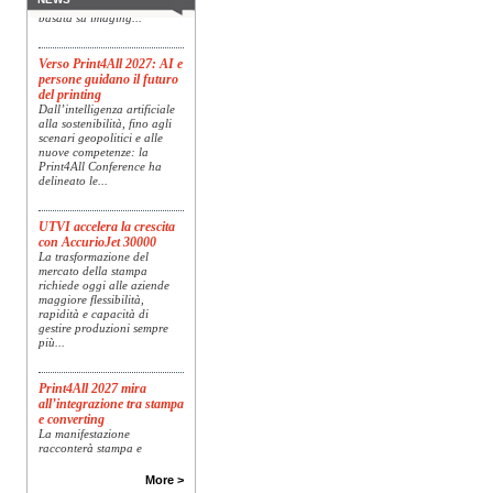
basata su imaging...
Verso Print4All 2027: AI e
persone guidano il futuro
del printing
Dall’intelligenza artificiale
alla sostenibilità, fino agli
scenari geopolitici e alle
nuove competenze: la
Print4All Conference ha
delineato le...
UTVI accelera la crescita
con AccurioJet 30000
La trasformazione del
mercato della stampa
richiede oggi alle aziende
maggiore flessibilità,
rapidità e capacità di
gestire produzioni sempre
più...
Print4All 2027 mira
all’integrazione tra stampa
e converting
La manifestazione
racconterà stampa e
converting a 360 gradi: dal
package printing alle
More >
applicazioni industriali, fino