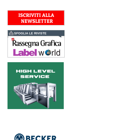
identificare l’attività di
distribuzione in Italia,
Spagna, Francia e...
Kolor+Service e T&K
acquisiscono Tecnologie
Grafiche
SFOGLIA LE RIVISTE
L’intesa porta nel Gruppo
una gamma completa di
soluzioni per la misurazione
e il controllo del colore e
della qualità di stampa - e
l’esperienza di...
Assemblea Acimga:
investimenti, occupazione
e ripresa degli ordini
sostengono il settore
In un contesto di mercato
sempre più competitivo, il
settore delle tecnologie per
la stampa e il converting
conferma la propria
capacità di...
Fujifilm Business
Innovation lancia Revoria
Press™ PC2120
Il nuovo modello di punta
della serie Revoria Press™
dedicata alla stampa