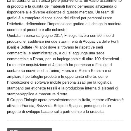
La struttura di assistenza pre e post-vendita, un vasto assortimento
di prodotti e la qualità dei materiali hanno permesso all’azienda di
rispondere alle diverse esigenze di questo mercato. Un team di
grafici è a completa disposizione dei clienti per personalizzare
l’etichetta, definendone l’impostazione grafica e il design in maniera
coerente al prodotto e alle richieste.
Quotata in borsa da giugno 2017, Finlogic lavora con 50 linee di
produzione, suddivise nei due stabilimenti di Acquaviva delle Fonti
(Bari) e Bollate (Milano) dove si trovano le rispettive sedi
commerciali e amministrative, a cui si aggiunge una sede
commerciale a Roma, per un impiego totale di oltre 100 dipendenti.
La recente acquisizione di 4 società ha permesso a Finlogic di
contare su nuove sedi a Torino, Firenze e Monza Brianza e di
ampliare il portafoglio prodotti e le opportunità offerte, come
l’introduzione di software mobile personalizzati per la logistica,
stampanti per etichette tessili e la produzione interna di sistemi di
stampa&applica e marcatura diretta.
Il Gruppo Finlogic opera prevalentemente in Italia, mentre all’estero è
attivo in Francia, Svizzera, Belgio e Spagna, perseguendo un
Konica Minolta presenta
progetto di sviluppo basato sulla partnership e la crescita.
Specim RETEX
Konica Minolta, realtà di
riferimento a livello globale
nelle soluzioni di imaging,
presenta Specim RETEX,
una soluzione completa
NEWS