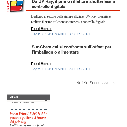
Da UV Ray, il primo riflettore shutterless a
controllo digitale
Dedicato al settore della stampa digitale, UV Ray progetta e
realizza il primo riflettore shutterless a controllo digitale.
Read More »
Tags:
CONSUMABILI E ACCESSORI
SunChemical si confronta sull'offset per
l'imballaggio alimentare
Read More »
Tags:
CONSUMABILI E ACCESSORI
Konica Minolta presenta
Specim RETEX
Notizie Successive →
Konica Minolta, realtà di
riferimento a livello globale
nelle soluzioni di imaging,
presenta Specim RETEX,
una soluzione completa
NEWS
basata su imaging...
Verso Print4All 2027: AI e
persone guidano il futuro
del printing
Dall’intelligenza artificiale