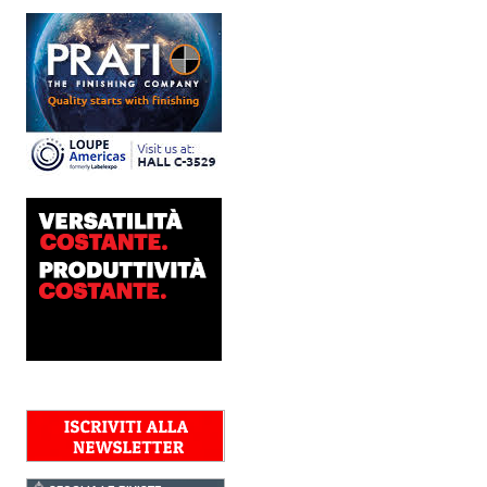
sviluppo e analisi
approfondita delle reali
esigenze produttive del
mercato, Platinum
Technologies, centro
europeo di ricerca e...
Nava Press sceglie
AccurioJet 30000
Nava Press ha scelto di
integrare nel proprio
workflow la nuova
AccurioJet 30000 di Konica
Minolta, il sistema inkjet UV
LED B2+ progettato per...
Polyedra diventa un
marchio europeo: nasce
Polyedra Distribution
Group
Le società di distribuzione di
Torraspapel adottano il
brand Polyedra per
identificare l’attività di
distribuzione in Italia,
Spagna, Francia e...
Kolor+Service e T&K
acquisiscono Tecnologie
Grafiche