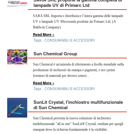
OPERATORI
lampade UV di Primarc Ltd
SARA SRL Importa e distribuisce l’intera gamma delle lampade
ENTI E
ASSOCIAZIONI
UV e lampade UV Microonda prodotte da Primarc Ltd. (A
Baldwin Company)
ZOOM
Read More »
TEMATICI
Tags:
CONSUMABILI E ACCESSORI
EVENTI
Sun Chemical Group
VIDEO
Sun Chemical è un'azienda di riferimento a livello mondiale nella
produzione di inchiostri da stampa e pigmenti, e tra i primi
fornitori di materiali per diversi settori...
Read More »
Tags:
CONSUMABILI E ACCESSORI
SunLit Crystal, l'inchiostro multifunzionale
di Sun Chemical
Sun Chemical presenta la nuova soluzione di inchiostro
multifunzionale "all in one" SunLit® Crystal, studiata per quegli
stampati dove la richiesta fondamentale è la visibilità.