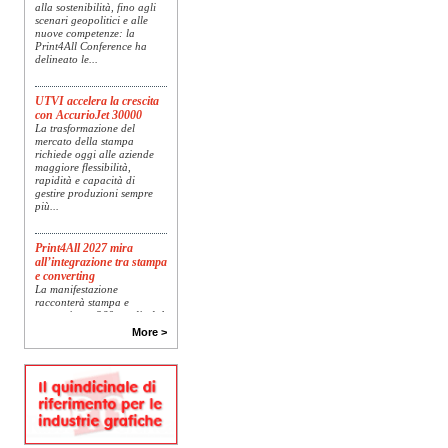
alla sostenibilità, fino agli
scenari geopolitici e alle
nuove competenze: la
Print4All Conference ha
delineato le...
UTVI accelera la crescita
con AccurioJet 30000
La trasformazione del
mercato della stampa
richiede oggi alle aziende
maggiore flessibilità,
rapidità e capacità di
gestire produzioni sempre
più...
Print4All 2027 mira
all’integrazione tra stampa
e converting
La manifestazione
racconterà stampa e
converting a 360 gradi: dal
package printing alle
More >
applicazioni industriali, fino
alla visual communication.
Una...
Platinum Technologies
presenta SIGNATURE
Flatbed
Dopo anni di ricerca,