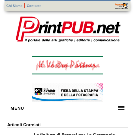
Chi Siamo
Contacts
MENU
FORNITORI
Articoli Correlati
DI TECNOLOGIE
La finitura di Forgraf per La Garangola