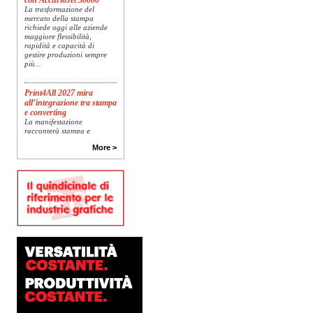
La trasformazione del
mercato della stampa
richiede oggi alle aziende
maggiore flessibilità,
rapidità e capacità di
gestire produzioni sempre
più...
Print4All 2027 mira
all’integrazione tra stampa
e converting
La manifestazione
racconterà stampa e
converting a 360 gradi: dal
package printing alle
More >
applicazioni industriali, fino
alla visual communication.
Una...
Platinum Technologies
presenta SIGNATURE
Flatbed
Dopo anni di ricerca,
sviluppo e analisi
approfondita delle reali
esigenze produttive del
mercato, Platinum
Technologies, centro
europeo di ricerca e...