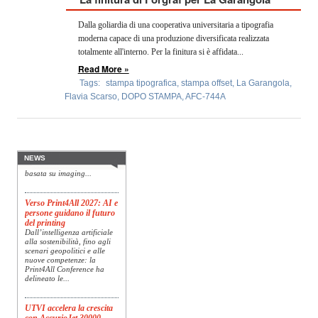
OPERATORI
Dalla goliardia di una cooperativa universitaria a tipografia
ENTI E
moderna capace di una produzione diversificata realizzata
ASSOCIAZIONI
totalmente all'interno. Per la finitura si è affidata...
Read More »
ZOOM
Tags:
stampa tipografica
,
stampa offset
,
La Garangola
,
TEMATICI
Flavia Scarso
,
DOPO STAMPA
,
AFC-744A
Konica Minolta presenta
Specim RETEX
EVENTI
Konica Minolta, realtà di
riferimento a livello globale
nelle soluzioni di imaging,
VIDEO
presenta Specim RETEX,
NEWS
una soluzione completa
basata su imaging...
Verso Print4All 2027: AI e
persone guidano il futuro
del printing
Dall’intelligenza artificiale
alla sostenibilità, fino agli
scenari geopolitici e alle
nuove competenze: la
Print4All Conference ha
delineato le...
UTVI accelera la crescita
con AccurioJet 30000