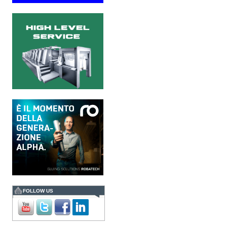
riferimento a livello globale
nelle soluzioni di imaging,
presenta Specim RETEX,
una soluzione completa
basata su imaging...
Verso Print4All 2027: AI e
persone guidano il futuro
del printing
Dall’intelligenza artificiale
alla sostenibilità, fino agli
scenari geopolitici e alle
nuove competenze: la
Print4All Conference ha
delineato le...
UTVI accelera la crescita
con AccurioJet 30000
La trasformazione del
mercato della stampa
richiede oggi alle aziende
maggiore flessibilità,
rapidità e capacità di
gestire produzioni sempre
più...
FOLLOW US
Print4All 2027 mira
all’integrazione tra stampa
e converting
La manifestazione