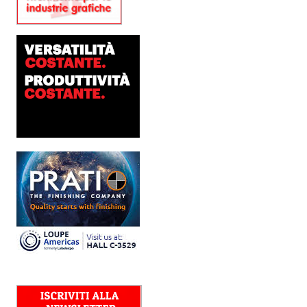
Platinum Technologies
presenta SIGNATURE
Flatbed
Dopo anni di ricerca,
sviluppo e analisi
approfondita delle reali
esigenze produttive del
mercato, Platinum
Technologies, centro
europeo di ricerca e...
Nava Press sceglie
AccurioJet 30000
Nava Press ha scelto di
integrare nel proprio
workflow la nuova
AccurioJet 30000 di Konica
Minolta, il sistema inkjet UV
LED B2+ progettato per...
Polyedra diventa un
marchio europeo: nasce
Polyedra Distribution
Group
Le società di distribuzione di
Torraspapel adottano il
brand Polyedra per
identificare l’attività di
distribuzione in Italia,
Spagna, Francia e...