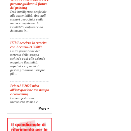
persone guidano il futuro
del printing
Dall’intelligenza artificiale
alla sostenibilità, fino agli
scenari geopolitici e alle
nuove competenze: la
Print4All Conference ha
delineato le...
UTVI accelera la crescita
con AccurioJet 30000
La trasformazione del
mercato della stampa
richiede oggi alle aziende
maggiore flessibilità,
rapidità e capacità di
gestire produzioni sempre
più...
Print4All 2027 mira
all’integrazione tra stampa
e converting
La manifestazione
racconterà stampa e
converting a 360 gradi: dal
package printing alle
More >
applicazioni industriali, fino
alla visual communication.
Una...