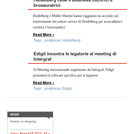
OPERATORI
brossuratrici
Heidelberg e Müller Martini hanno raggiunto un accordo sul
ENTI E
ASSOCIAZIONI
trasferimento del settore service di Heidelberg per accavallatrici-
cucitrici e brossuratrici.
ZOOM
Read More »
TEMATICI
Tags:
postpress
,
Heidelberg
EVENTI
Edigit incontra le legatorie al meeting di
Intergraf
VIDEO
Al Meeting internazionale organizzato da Intergraf, Edigit
presenterà il software specifico per le legatorie
Read More »
Tags:
postpress
,
Edigit
Konica Minolta presenta
Specim RETEX
Konica Minolta, realtà di
riferimento a livello globale
nelle soluzioni di imaging,
presenta Specim RETEX,
NEWS
una soluzione completa
basata su imaging...
Verso Print4All 2027: AI e