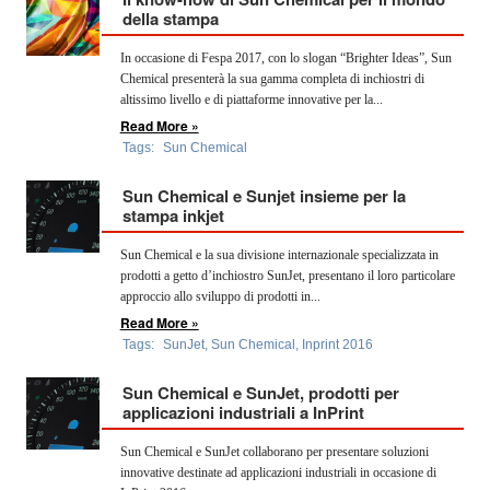
OPERATORI
della stampa
In occasione di Fespa 2017, con lo slogan “Brighter Ideas”, Sun
ENTI E
ASSOCIAZIONI
Chemical presenterà la sua gamma completa di inchiostri di
altissimo livello e di piattaforme innovative per la...
ZOOM
Read More »
TEMATICI
Tags:
Sun Chemical
EVENTI
Sun Chemical e Sunjet insieme per la
stampa inkjet
VIDEO
Sun Chemical e la sua divisione internazionale specializzata in
prodotti a getto d’inchiostro SunJet, presentano il loro particolare
approccio allo sviluppo di prodotti in...
Read More »
Tags:
SunJet
,
Sun Chemical
,
Inprint 2016
Sun Chemical e SunJet, prodotti per
applicazioni industriali a InPrint
Sun Chemical e SunJet collaborano per presentare soluzioni
innovative destinate ad applicazioni industriali in occasione di