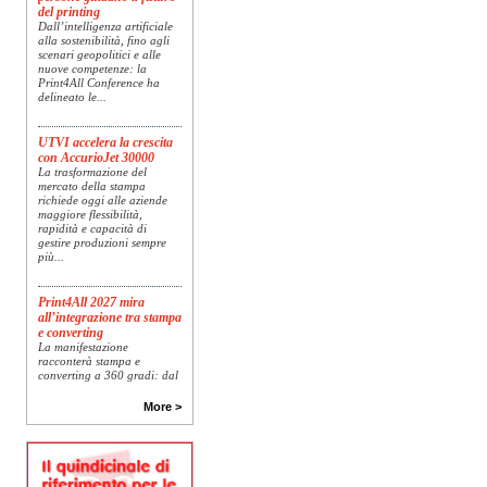
del printing
Dall’intelligenza artificiale
alla sostenibilità, fino agli
scenari geopolitici e alle
nuove competenze: la
Print4All Conference ha
delineato le...
UTVI accelera la crescita
con AccurioJet 30000
La trasformazione del
mercato della stampa
richiede oggi alle aziende
maggiore flessibilità,
rapidità e capacità di
gestire produzioni sempre
più...
Print4All 2027 mira
all’integrazione tra stampa
e converting
La manifestazione
racconterà stampa e
converting a 360 gradi: dal
package printing alle
applicazioni industriali, fino
More >
alla visual communication.
Una...
Platinum Technologies
presenta SIGNATURE