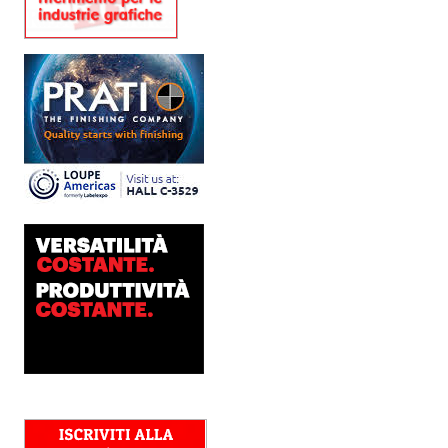
Flatbed
Dopo anni di ricerca,
sviluppo e analisi
approfondita delle reali
esigenze produttive del
mercato, Platinum
Technologies, centro
europeo di ricerca e...
Polyedra diventa un
marchio europeo: nasce
Polyedra Distribution
Group
Le società di distribuzione di
Torraspapel adottano il
brand Polyedra per
identificare l’attività di
distribuzione in Italia,
Spagna, Francia e...
Kolor+Service e T&K
acquisiscono Tecnologie
Grafiche
L’intesa porta nel Gruppo
una gamma completa di
soluzioni per la misurazione
e il controllo del colore e
della qualità di stampa - e
l’esperienza di...