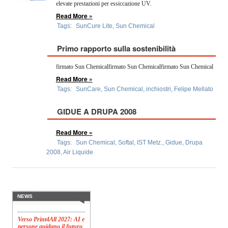
elevate prestazioni per essiccazione UV.
Read More »
Tags:
SunCure Lite
,
Sun Chemical
Primo rapporto sulla sostenibilità
firmato Sun Chemicalfirmato Sun Chemicalfirmato Sun Chemical
Read More »
Tags:
SunCare
,
Sun Chemical
,
inchiostri
,
Felipe Mellato
GIDUE A DRUPA 2008
Read More »
Tags:
Sun Chemical
,
Softal
,
IST Metz.
,
Gidue
,
Drupa
Konica Minolta presenta
2008
,
Air Liquide
Specim RETEX
Konica Minolta, realtà di
riferimento a livello globale
nelle soluzioni di imaging,
presenta Specim RETEX,
una soluzione completa
basata su imaging...
NEWS
Verso Print4All 2027: AI e
persone guidano il futuro