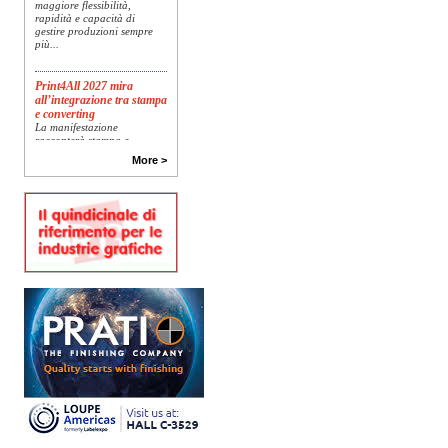
maggiore flessibilità,
rapidità e capacità di
gestire produzioni sempre
più...
Print4All 2027 mira
all’integrazione tra stampa
e converting
La manifestazione
racconterà stampa e
converting a 360 gradi: dal
More >
package printing alle
applicazioni industriali, fino
alla visual communication.
Una...
Platinum Technologies
presenta SIGNATURE
Flatbed
Dopo anni di ricerca,
sviluppo e analisi
approfondita delle reali
esigenze produttive del
mercato, Platinum
Technologies, centro
europeo di ricerca e...
Nava Press sceglie
AccurioJet 30000
Nava Press ha scelto di
integrare nel proprio