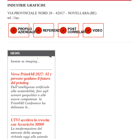
OPERATORI
INDUSTRIE GRAFICHE
VIA PROVINCIALE NORD 20 - 42017 - NOVELLARA (RE)
ENTI E
tel: | fax:
ASSOCIAZIONI
PROFILO
POST
REFERENZE
VIDEO
Konica Minolta presenta
AZIENDALE
CORRELATI
ZOOM
Specim RETEX
TEMATICI
Konica Minolta, realtà di
riferimento a livello globale
nelle soluzioni di imaging,
EVENTI
presenta Specim RETEX,
NEWS
una soluzione completa
basata su imaging...
VIDEO
Verso Print4All 2027: AI e
persone guidano il futuro
del printing
Dall’intelligenza artificiale
alla sostenibilità, fino agli
scenari geopolitici e alle
nuove competenze: la
Print4All Conference ha
delineato le...
UTVI accelera la crescita
con AccurioJet 30000
La trasformazione del
mercato della stampa
richiede oggi alle aziende